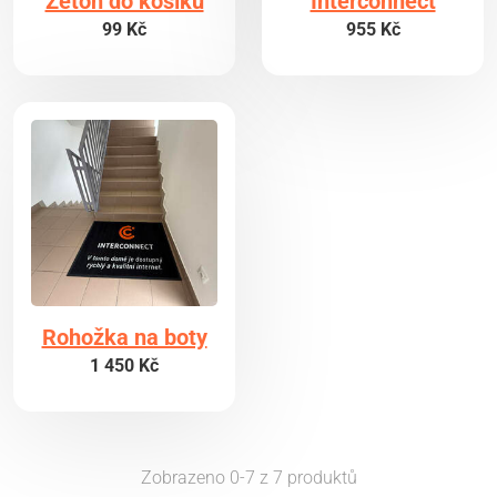
Žeton do košíků
Interconnect
99 Kč
955 Kč
Rohožka na boty
1 450 Kč
Zobrazeno 0-7 z 7 produktů