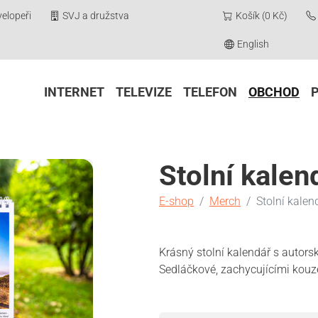
elopeři
SVJ a družstva
Košík (0 Kč)
English
INTERNET
TELEVIZE
TELEFON
OBCHOD
Stolní kalen
E-shop
Merch
Stolní kalen
Krásný stolní kalendář s autors
Sedláčkové, zachycujícími kouze