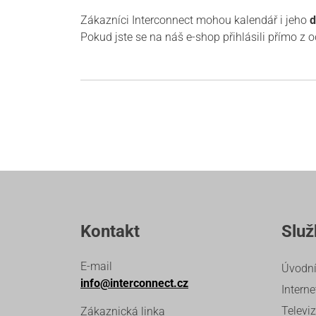
Zákazníci Interconnect mohou kalendář i jeho
d
Pokud jste se na náš e-shop přihlásili přímo z
Kontakt
Služ
E-mail
Úvodní
info@interconnect.cz
Interne
Televi
Zákaznická linka