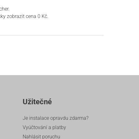
cher.
ky zobrazit cena 0 Kč.
Užitečné
Je instalace opravdu zdarma?
Vyúčtování a platby
Nahlásit poruchu