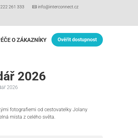
222 261 333
info@interconnect.cz
PÉČE O ZÁKAZNÍKY
Ověřit dostupnost
dář 2026
dář 2026
kými fotografiemi od cestovatelky Jolany
lná místa z celého světa.