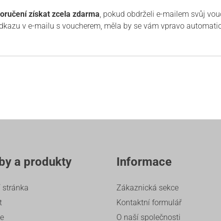
oručení získat zcela zdarma
, pokud obdrželi e-mailem svůj vou
 odkazu v e-mailu s voucherem, měla by se vám vpravo automatic
by a produkty
Informace
 stránka
Zákaznická sekce
t
Kontaktní formulář
ze
O naší společnosti