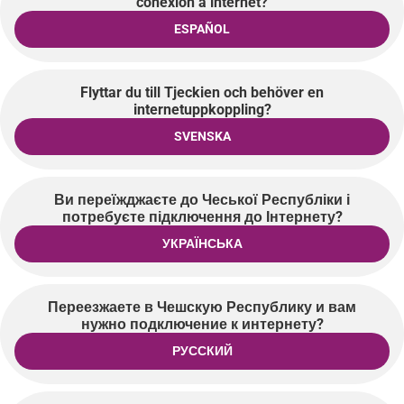
conexión a internet?
ESPAÑOL
Flyttar du till Tjeckien och behöver en
internetuppkoppling?
SVENSKA
Ви переїжджаєте до Чеської Республіки і
потребуєте підключення до Інтернету?
УКРАЇНСЬКА
Переезжаете в Чешскую Республику и вам
нужно подключение к интернету?
РУССКИЙ