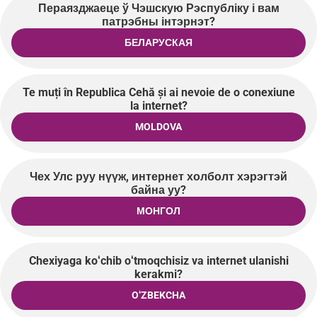
Пераязджаеце ў Чэшскую Рэспубліку і вам
патрэбны інтэрнэт?
БЕЛАРУСКАЯ
Te muți în Republica Cehă și ai nevoie de o conexiune
la internet?
MOLDOVA
Чех Улс руу нүүж, интернет холболт хэрэгтэй
байна уу?
МОНГОЛ
Chexiyaga koʻchib oʻtmoqchisiz va internet ulanishi
kerakmi?
OʻZBEKCHA