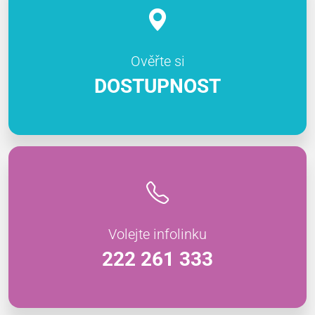
Ověřte si
DOSTUPNOST
Volejte infolinku
222 261 333