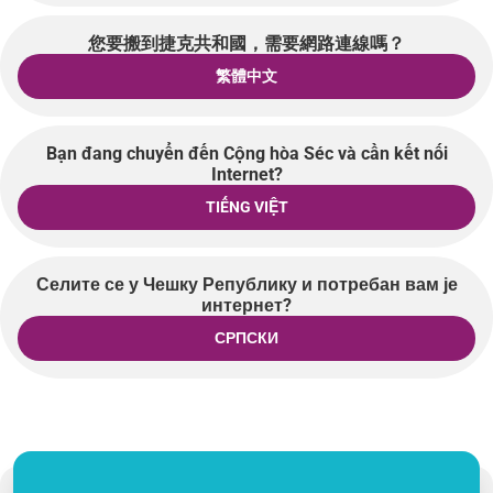
您要搬到捷克共和國，需要網路連線嗎？
繁體中文
Bạn đang chuyển đến Cộng hòa Séc và cần kết nối
Internet?
TIẾNG VIỆT
Селите се у Чешку Републику и потребан вам је
интернет?
СРПСКИ