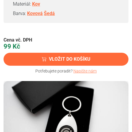
Materiál:
Kov
Barva:
Kovová
Šedá
Cena vč. DPH
99
Kč
VLOŽIT DO KOŠÍKU
Potřebujete poradit?
Napište nám