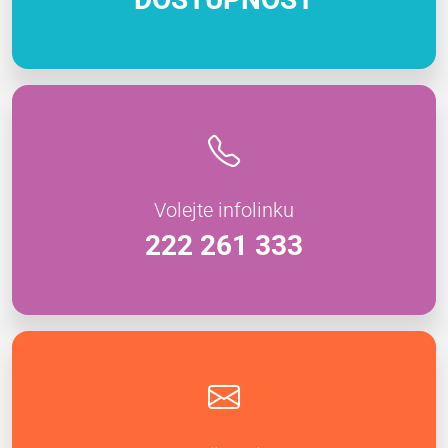
Volejte infolinku
222 261 333