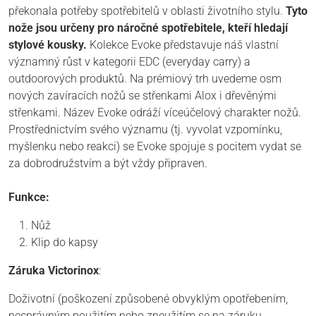
překonala potřeby spotřebitelů v oblasti životního stylu.
Tyto
nože jsou určeny pro náročné spotřebitele, kteří hledají
stylové kousky.
Kolekce Evoke představuje náš vlastní
významný růst v kategorii EDC (everyday carry) a
outdoorových produktů. Na prémiový trh uvedeme osm
nových zavíracích nožů se střenkami Alox i dřevěnými
střenkami. Název Evoke odráží víceúčelový charakter nožů.
Prostřednictvím svého významu (tj. vyvolat vzpomínku,
myšlenku nebo reakci) se Evoke spojuje s pocitem vydat se
za dobrodružstvím a být vždy připraven.
Funkce:
Nůž
Klip do kapsy
Záruka Victorinox
:
Doživotní (poškození způsobené obvyklým opotřebením,
nesprávným použitím nebo zneužitím se na záruku