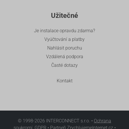
Užitečné
Je instalace opravdu zdarma?
Vyúčtování a platby
Nahlásit poruchu
Vzdálená podpora
Časté dotazy
Kontakt
© 1998-2026 INTERCONNECT s.r.o. •
Ochrana
soukromí, GDPR
•
Partneři ZrychlujemeInternet.cz
•