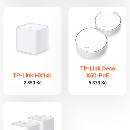
TP-Link Deco
TP-Link HX141
X50-PoE
2 850 Kč
6 873 Kč