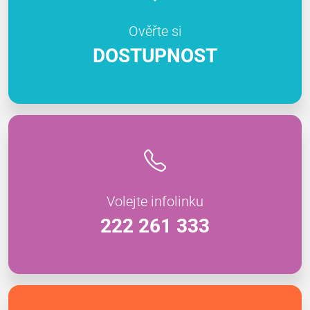
Ověřte si
DOSTUPNOST
Volejte infolinku
222 261 333