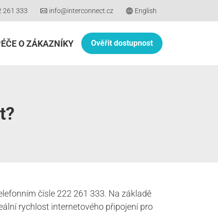
2 261 333
info@interconnect.cz
English
PÉČE O ZÁKAZNÍKY
Ověřit dostupnost
t?
a telefonním čísle 222 261 333. Na základě
lní rychlost internetového připojení pro