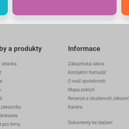
by a produkty
Informace
 stránka
Zákaznická sekce
t
Kontaktní formulář
ze
O naší společnosti
n
Mapa pokrytí
d
Recenze a zkušenosti zákazn
 zákazníky
Kariéra
dnikatele
Dokumenty ke stažení
t pro firmy