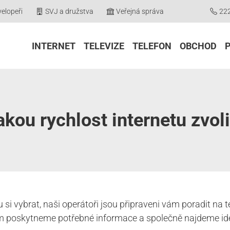
elopeři
SVJ a družstva
Veřejná správa
22
INTERNET
TELEVIZE
TELEFON
OBCHOD
akou rychlost internetu zvoli
etu si vybrat, naši operátoři jsou připraveni vám poradit n
ám poskytneme potřebné informace a společně najdeme ideá