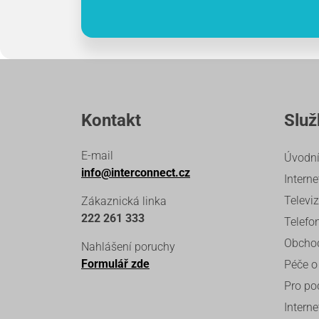
Kontakt
Služ
E-mail
Úvodní
info@interconnect.cz
Interne
Televi
Zákaznická linka
222 261 333
Telefo
Obcho
Nahlášení poruchy
Formulář zde
Péče o
Pro po
Interne