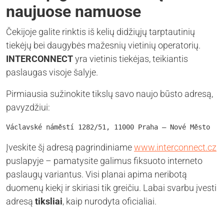
naujuose namuose
Čekijoje galite rinktis iš kelių didžiųjų tarptautinių
tiekėjų bei daugybės mažesnių vietinių operatorių.
INTERCONNECT
yra vietinis tiekėjas, teikiantis
paslaugas visoje šalyje.
Pirmiausia sužinokite tikslų savo naujo būsto adresą,
pavyzdžiui:
Václavské náměstí 1282/51, 11000 Praha – Nové Město
Įveskite šį adresą pagrindiniame
www.interconnect.cz
puslapyje – pamatysite galimus fiksuoto interneto
paslaugų variantus. Visi planai apima neribotą
duomenų kiekį ir skiriasi tik greičiu. Labai svarbu įvesti
adresą
tiksliai
, kaip nurodyta oficialiai.