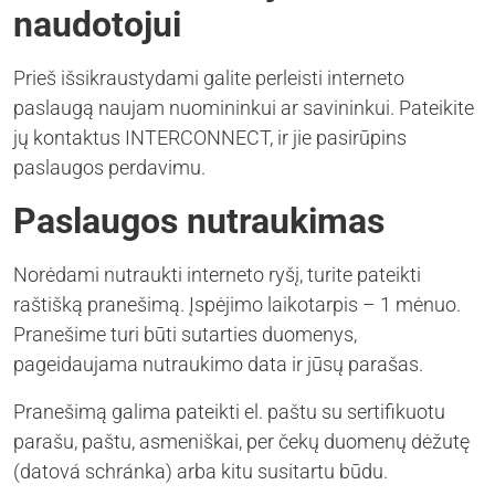
naudotojui
Prieš išsikraustydami galite perleisti interneto
paslaugą naujam nuomininkui ar savininkui. Pateikite
jų kontaktus INTERCONNECT, ir jie pasirūpins
paslaugos perdavimu.
Paslaugos nutraukimas
Norėdami nutraukti interneto ryšį, turite pateikti
raštišką pranešimą. Įspėjimo laikotarpis – 1 mėnuo.
Pranešime turi būti sutarties duomenys,
pageidaujama nutraukimo data ir jūsų parašas.
Pranešimą galima pateikti el. paštu su sertifikuotu
parašu, paštu, asmeniškai, per čekų duomenų dėžutę
(datová schránka) arba kitu susitartu būdu.