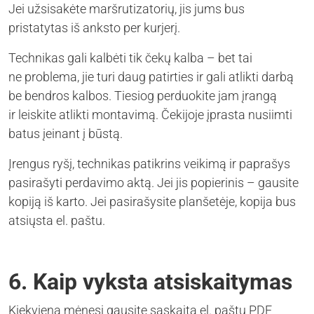
Jei užsisakėte maršrutizatorių, jis jums bus
pristatytas iš anksto per kurjerį.
Technikas gali kalbėti tik čekų kalba – bet tai
ne problema, jie turi daug patirties ir gali atlikti darbą
be bendros kalbos. Tiesiog perduokite jam įrangą
ir leiskite atlikti montavimą. Čekijoje įprasta nusiimti
batus įeinant į būstą.
Įrengus ryšį, technikas patikrins veikimą ir paprašys
pasirašyti perdavimo aktą. Jei jis popierinis – gausite
kopiją iš karto. Jei pasirašysite planšetėje, kopija bus
atsiųsta el. paštu.
6. Kaip vyksta atsiskaitymas
Kiekvieną mėnesį gausite sąskaitą el. paštu PDF