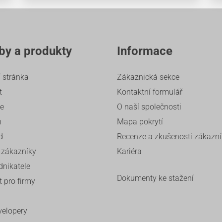
by a produkty
Informace
 stránka
Zákaznická sekce
t
Kontaktní formulář
ze
O naší společnosti
n
Mapa pokrytí
d
Recenze a zkušenosti zákazn
 zákazníky
Kariéra
dnikatele
Dokumenty ke stažení
t pro firmy
velopery