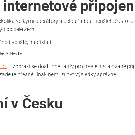
it internetové připoje
ěkolika velkými operátory a celou řadou menších, často lo
ytí po celé zemi.
ho bydliště, například:
Nové Město
.cz
– zobrazí se dostupné tarify pro trvale instalované při
 zadejte přesně, jinak nemusí být výsledky správné.
ní v Česku
: