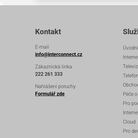
Kontakt
Služ
E-mail
Úvodní
info@interconnect.cz
Interne
Televi
Zákaznická linka
222 261 333
Telefo
Obcho
Nahlášení poruchy
Formulář zde
Péče o
Pro po
Interne
Cloud
Pro de