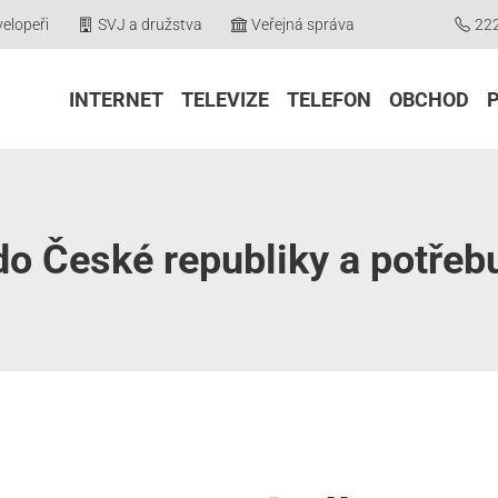
elopeři
SVJ a družstva
Veřejná správa
22
INTERNET
TELEVIZE
TELEFON
OBCHOD
do České republiky a potřebu