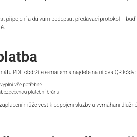
t připojení a dá vám podepsat předávací protokol – buď n
tě.
platba
mátu PDF obdržíte e-mailem a najdete na ní dva QR kódy:
vyplní vše potřebné
zabezpečenou platební bránu
zaplacení může vést k odpojení služby a vymáhání dlužné 