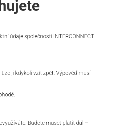
ěhujete
ntaktní údaje společnosti INTERCONNECT
Lze ji kdykoli vzít zpět. Výpověď musí
ohodě.
evyužíváte. Budete muset platit dál –