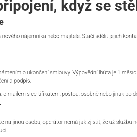
připojení, když se st
e
 nového nájemníka nebo majitele. Stačí sdělit jejich ko
oznámením o ukončení smlouvy. Výpovědní lhůta je 1 měsíc. 
ení a podpis.
e-mailem s certifikátem, poštou, osobně nebo jinak po d
í
 na jinou osobu, operátor nemá jak zjistit, že už službu n
uci.