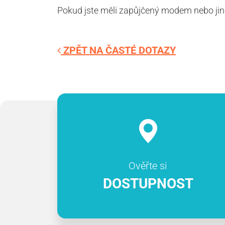
Pokud jste měli zapůjčený modem nebo jiné 
ZPĚT NA ČASTÉ DOTAZY
Ověřte si
DOSTUPNOST