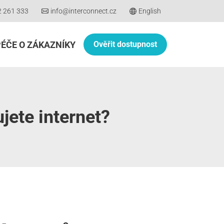
2 261 333
info@interconnect.cz
English
PÉČE O ZÁKAZNÍKY
Ověřit dostupnost
jete internet?