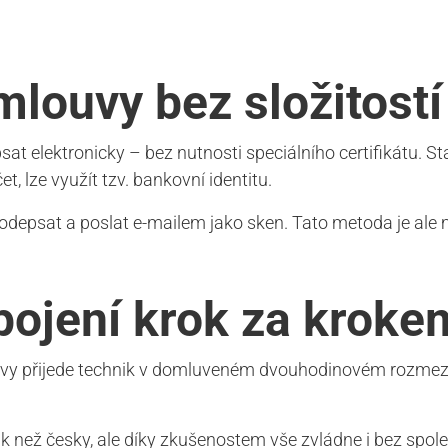
louvy bez složitostí
lektronicky – bez nutnosti speciálního certifikátu. St
, lze využít tzv. bankovní identitu.
odepsat a poslat e-mailem jako sken. Tato metoda je ale
ipojení krok za kroke
y přijede technik v domluveném dvouhodinovém rozmezí. P
k než česky, ale díky zkušenostem vše zvládne i bez spo