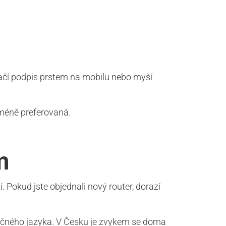
ačí podpis prstem na mobilu nebo myší
 méně preferovaná.
m
okud jste objednali nový router, dorazí
lečného jazyka. V Česku je zvykem se doma