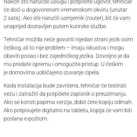
Nakon što naručite uslugu i potpišete ugovor, tehničar
će doći u dogovorenom vremenskom okviru (unutar
2 sata). Ako ste naručili usmjernik (router), bit će vam
unaprijed dostavljen putem kurirske službe.
Tehničar možda neće govoriti nijedan strani jezik osim
češkog, ali to nije problem – imaju iskustva i mogu
obaviti posao i bez zajedničkog jezika. Dovoljno je da
mu predate opremu i omogućite pristup. U češkim
je domovima uobičajeno izuvanje cipela.
Kada instalacija bude završena, tehničar će testirati
vezu i zatražiti da potpišete zapisnik o preuzimanju.
Ako se koristi papirna verzija, dobit ćete kopiju odmah.
Ako potpisujete digitalno na tabletu, kopija će vam biti
poslana e-poštom.