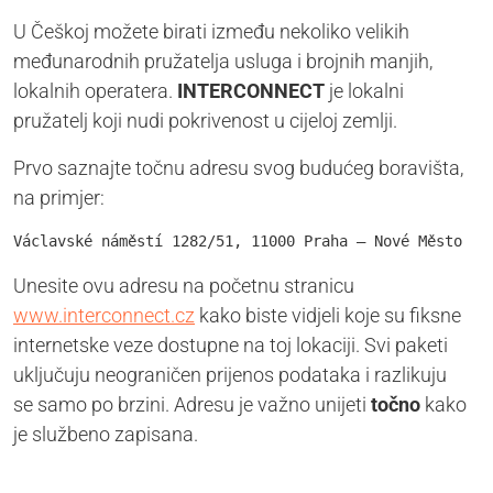
U Češkoj možete birati između nekoliko velikih
međunarodnih pružatelja usluga i brojnih manjih,
lokalnih operatera.
INTERCONNECT
je lokalni
pružatelj koji nudi pokrivenost u cijeloj zemlji.
Prvo saznajte točnu adresu svog budućeg boravišta,
na primjer:
Václavské náměstí 1282/51, 11000 Praha – Nové Město
Unesite ovu adresu na početnu stranicu
www.interconnect.cz
kako biste vidjeli koje su fiksne
internetske veze dostupne na toj lokaciji. Svi paketi
uključuju neograničen prijenos podataka i razlikuju
se samo po brzini. Adresu je važno unijeti
točno
kako
je službeno zapisana.