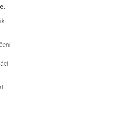
e.
ik
čení
ácí
t.