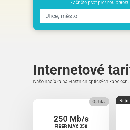
Začněte psát přesnou adresu 
Internetové tar
Naše nabídka na vlastních optických kabelech.
Nejob
Optika
250 Mb/s
FIBER MAX 250