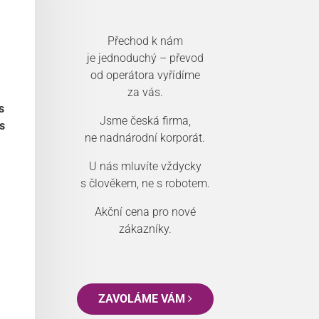
Přechod k nám
je jednoduchý – převod
od operátora vyřídíme
za vás.
s
Jsme česká firma,
s
ne nadnárodní korporát.
U nás mluvíte vždycky
s člověkem, ne s robotem.
Akční cena pro nové
zákazníky.
ZAVOLÁME VÁM