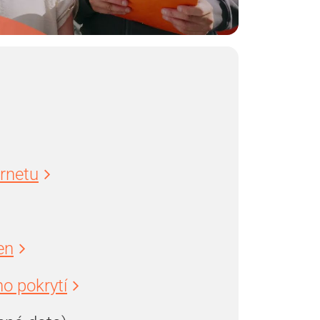
ernetu
en
o pokrytí