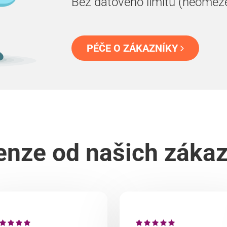
Bez datového limitu (neomez
PÉČE O ZÁKAZNÍKY
nze od našich záka