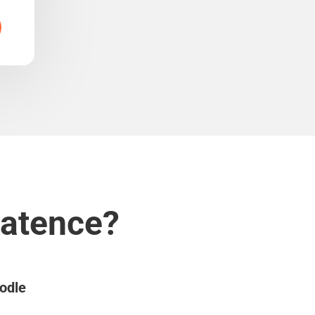
latence?
podle