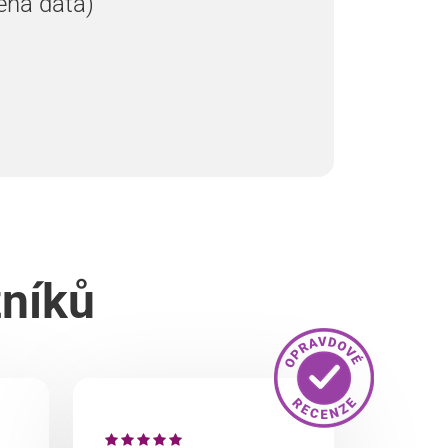
ená data)
zníků