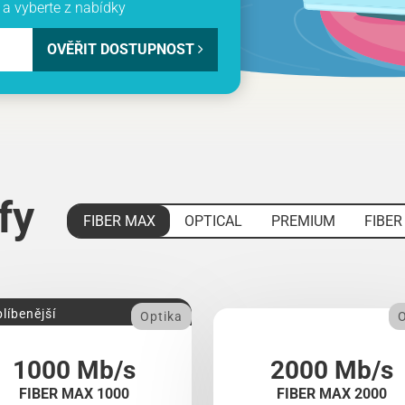
a vyberte z nabídky
OVĚŘIT DOSTUPNOST
ify
FIBER MAX
OPTICAL
PREMIUM
FIBER
líbenější
Optika
O
1000 Mb/s
2000 Mb/s
FIBER MAX 1000
FIBER MAX 2000