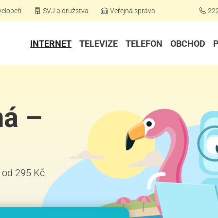
elopeři
SVJ a družstva
Veřejná správa
22
INTERNET
TELEVIZE
TELEFON
OBCHOD
ná –
iž od 295 Kč