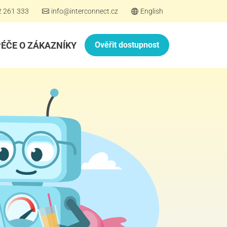
2 261 333
info@interconnect.cz
English
PÉČE O ZÁKAZNÍKY
Ověřit dostupnost