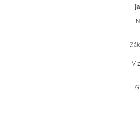
j
N
Zák
V 
G