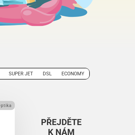
SUPER JET
DSL
ECONOMY
ptika
PŘEJDĚTE
K NÁM