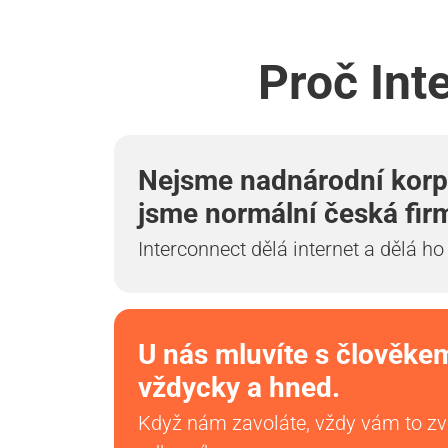
Proč Int
Nejsme nadnárodní korp
jsme normální česká fir
Interconnect dělá internet a dělá ho
U nás mluvíte s člověke
vždycky a hned.
Když nám zavoláte, vždy vám to z