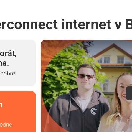
erconnect internet v 
orát,
ma.
 dobře.
m
vedne