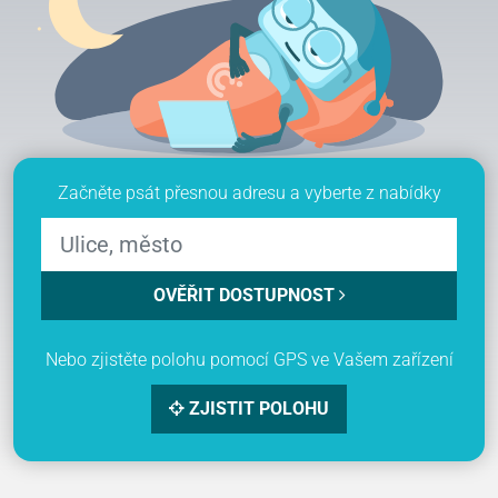
Začněte psát přesnou adresu a vyberte z nabídky
OVĚŘIT DOSTUPNOST
Nebo zjistěte polohu pomocí GPS ve Vašem zařízení
ZJISTIT POLOHU