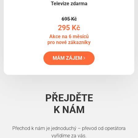
Televize zdarma
695 Kč
295 Kč
Akce na 6 měsíců
pro nové zákazníky
MÁM ZÁJEM
PŘEJDĚTE
K NÁM
Přechod k nám je jednoduchý – převod od operátora
vyřídíme za vás.