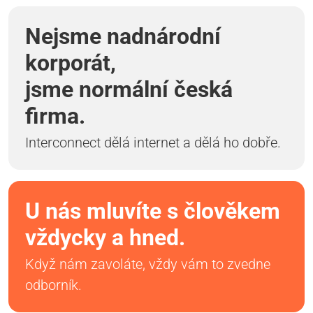
Nejsme nadnárodní
korporát,
jsme normální česká
firma.
Interconnect dělá internet a dělá ho dobře.
U nás mluvíte s člověkem
vždycky a hned.
Když nám zavoláte, vždy vám to zvedne
odborník.