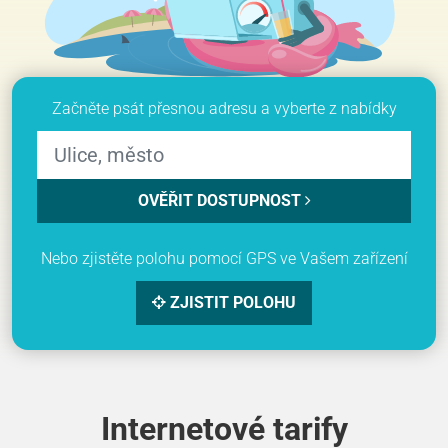
Začněte psát přesnou adresu a vyberte z nabídky
OVĚŘIT DOSTUPNOST
Nebo zjistěte polohu pomocí GPS ve Vašem zařízení
ZJISTIT POLOHU
Internetové tarify