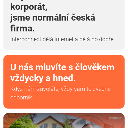
korporát,
jsme normální česká
firma.
Interconnect dělá internet a dělá ho dobře.
U nás mluvíte s člověkem
vždycky a hned.
Když nám zavoláte, vždy vám to zvedne
odborník.