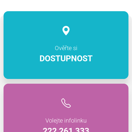
Ověřte si
DOSTUPNOST
Volejte infolinku
222 261 333