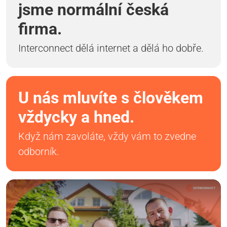
jsme normální česká
firma.
Interconnect dělá internet a dělá ho dobře.
U nás mluvíte s člověkem
vždycky a hned.
Když nám zavoláte, vždy vám to zvedne
odborník.