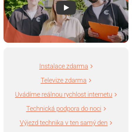
Instalace zdarma
Televize zdarma
Uvádíme reálnou rychlost internetu
Technická podpora do noci
Výjezd technika v ten samý den