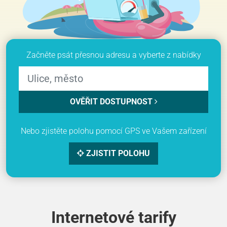
Začněte psát přesnou adresu a vyberte z nabídky
OVĚŘIT DOSTUPNOST
Nebo zjistěte polohu pomocí GPS ve Vašem zařízení
ZJISTIT POLOHU
Internetové tarify