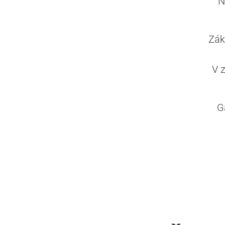
N
Zák
V 
G