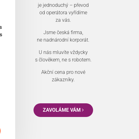
je jednoduchý – převod
od operátora vyřídíme
za vás.
s
Jsme česká firma,
s
ne nadnárodní korporát.
U nás mluvíte vždycky
s člověkem, ne s robotem.
Akční cena pro nové
zákazníky.
ZAVOLÁME VÁM