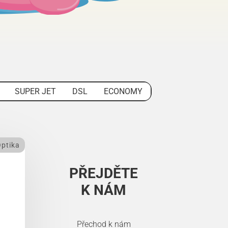
SUPER JET
DSL
ECONOMY
ptika
PŘEJDĚTE
K NÁM
Přechod k nám