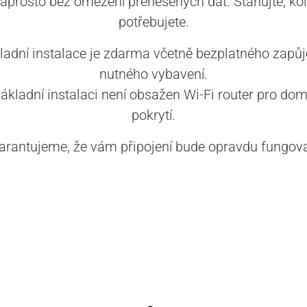
aprosto bez omezení přenesených dat. Stahujte, kol
potřebujete.
ladní instalace je zdarma včetně bezplatného zapůj
nutného vybavení.
základní instalaci není obsažen Wi-Fi router pro dom
pokrytí.
arantujeme, že vám připojení bude opravdu fungova