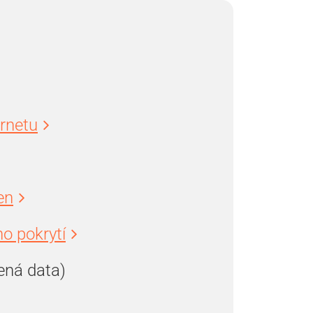
ernetu
en
o pokrytí
ená data)