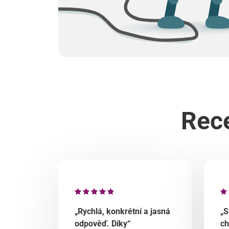
Rece
„Rychlá, konkrétní a jasná
„S
odpověď. Díky“
ch