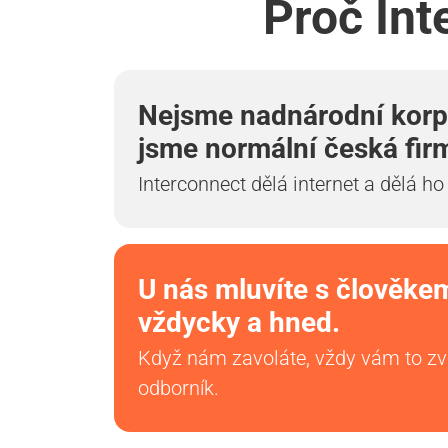
Proč Int
Nejsme nadnárodní korp
jsme normální česká fir
Interconnect dělá internet a dělá ho
U nás mluvíte s člověke
vždycky a hned.
Když nám zavoláte, vždy vám to z
odborník.