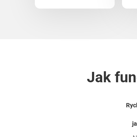
Jak fun
Rych
j