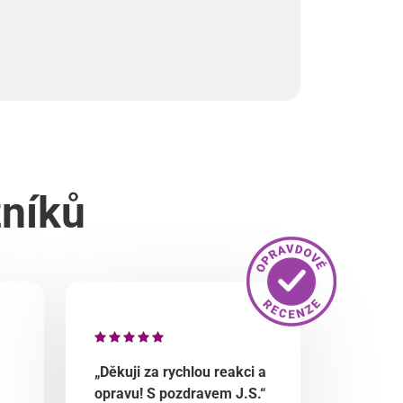
zníků
„Děkuji za rychlou reakci a
opravu! S pozdravem J.S.“