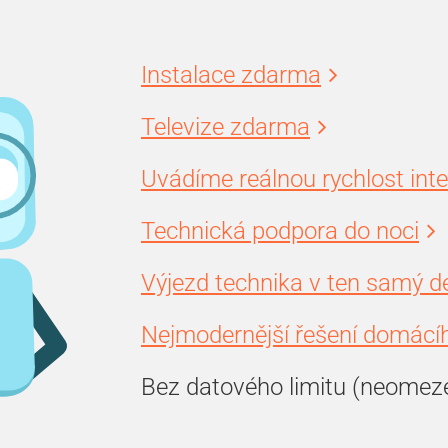
Instalace zdarma
Televize zdarma
Uvádíme reálnou rychlost int
Technická podpora do noci
Výjezd technika v ten samý d
Nejmodernější řešení domácíh
Bez datového limitu (neomez