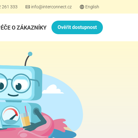
2 261 333
info@interconnect.cz
English
PÉČE O ZÁKAZNÍKY
Ověřit dostupnost