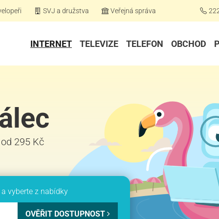
elopeři
SVJ a družstva
Veřejná správa
22
INTERNET
TELEVIZE
TELEFON
OBCHOD
álec
ž od 295 Kč
a vyberte z nabídky
OVĚŘIT DOSTUPNOST