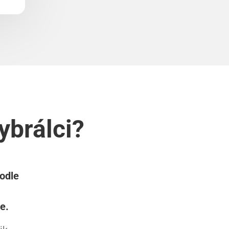
ybrálci?
podle
e.