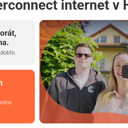
erconnect internet v 
orát,
ma.
 dobře.
m
vedne