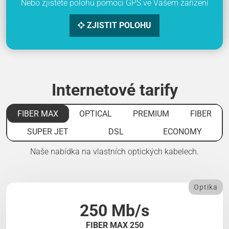
Nebo zjistěte polohu pomocí GPS ve Vašem zařízení
ZJISTIT POLOHU
Internetové tarify
FIBER MAX
OPTICAL
PREMIUM
FIBER
SUPER JET
DSL
ECONOMY
Naše nabídka na vlastních optických kabelech.
Optika
250 Mb/s
FIBER MAX 250