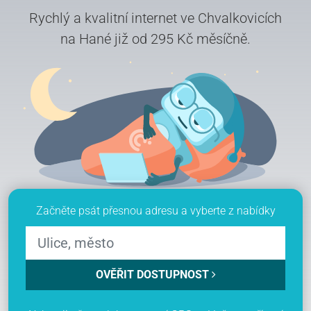
Rychlý a kvalitní internet ve Chvalkovicích
na Hané již od 295 Kč měsíčně.
Začněte psát přesnou adresu a vyberte z nabídky
OVĚŘIT DOSTUPNOST