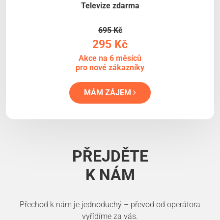
Televize zdarma
695 Kč
295 Kč
Akce na 6 měsíců
pro nové zákazníky
MÁM ZÁJEM
PŘEJDĚTE
K NÁM
Přechod k nám je jednoduchý – převod od operátora
vyřídíme za vás.