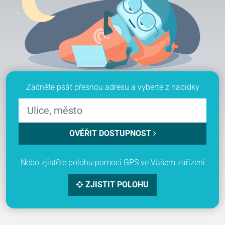
Začněte psát přesnou adresu a vyberte z nabídky
OVĚŘIT DOSTUPNOST
Nebo zjistěte polohu pomocí GPS ve Vašem zařízení
ZJISTIT POLOHU