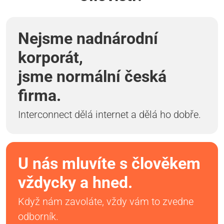
Nejsme nadnárodní
korporát,
jsme normální česká
firma.
Interconnect dělá internet a dělá ho dobře.
U nás mluvíte s člověkem
vždycky a hned.
Když nám zavoláte, vždy vám to zvedne
odborník.