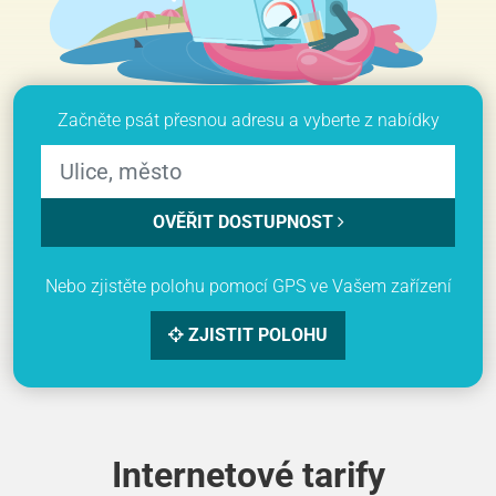
Začněte psát přesnou adresu a vyberte z nabídky
OVĚŘIT DOSTUPNOST
Nebo zjistěte polohu pomocí GPS ve Vašem zařízení
ZJISTIT POLOHU
Internetové tarify