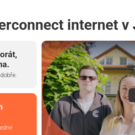
erconnect internet v
orát,
ma.
 dobře.
m
vedne