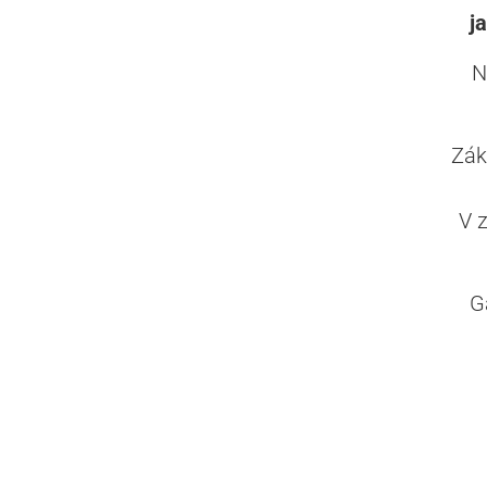
j
N
Zák
V 
G