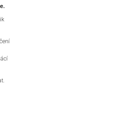
e.
ik
čení
ácí
t.