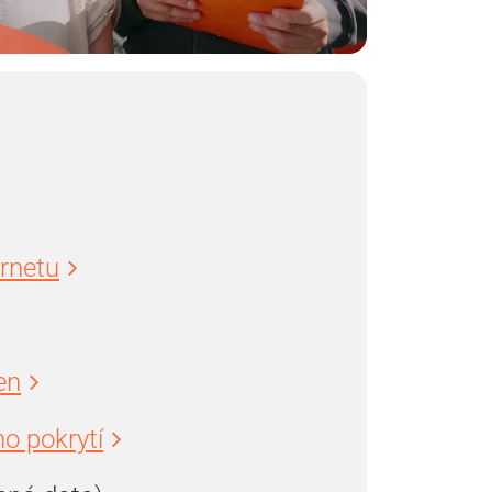
ernetu
en
o pokrytí