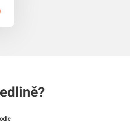
Jedlině?
podle