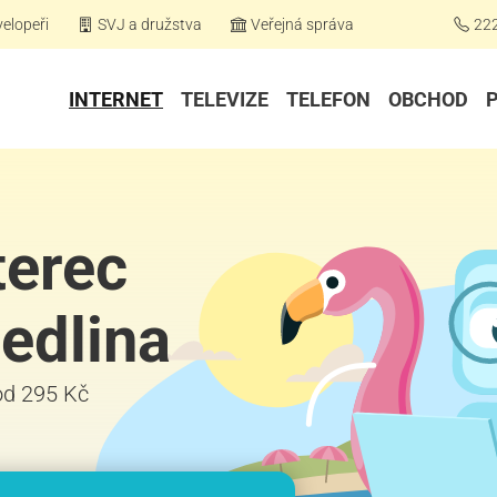
elopeři
SVJ a družstva
Veřejná správa
22
INTERNET
TELEVIZE
TELEFON
OBCHOD
terec
Jedlina
 od 295 Kč