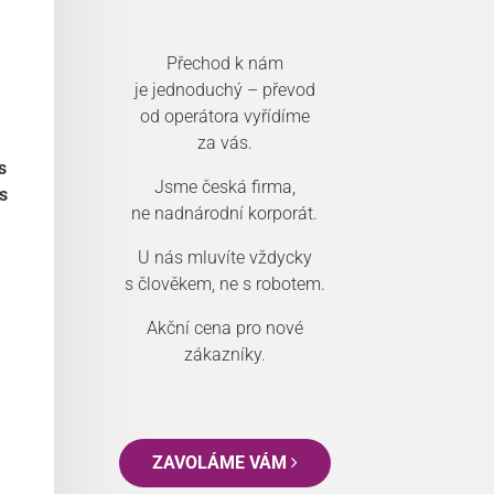
Přechod k nám
je jednoduchý – převod
od operátora vyřídíme
za vás.
s
Jsme česká firma,
s
ne nadnárodní korporát.
U nás mluvíte vždycky
s člověkem, ne s robotem.
Akční cena pro nové
zákazníky.
ZAVOLÁME VÁM