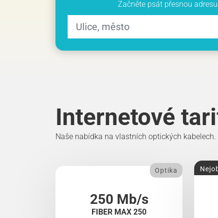
Začněte psát přesnou adresu 
Internetové tar
Naše nabídka na vlastních optických kabelech.
Nejob
Optika
250 Mb/s
FIBER MAX 250