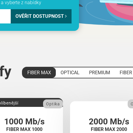
a vyberte z nabídky
OVĚŘIT DOSTUPNOST
ify
FIBER MAX
OPTICAL
PREMIUM
FIBER
líbenější
Optika
O
1000 Mb/s
2000 Mb/s
FIBER MAX 1000
FIBER MAX 2000