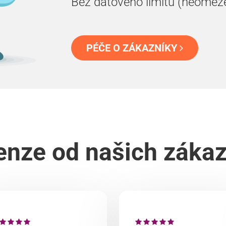
Bez datového limitu (neomez
PÉČE O ZÁKAZNÍKY
nze od našich záka