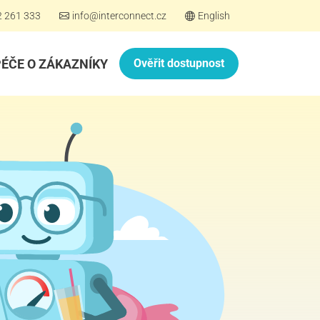
2 261 333
info@interconnect.cz
English
PÉČE O ZÁKAZNÍKY
Ověřit dostupnost