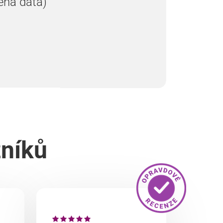
ená data)
zníků