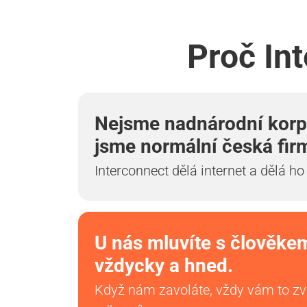
Proč Int
Nejsme nadnárodní korp
jsme normální česká fir
Interconnect dělá internet a dělá ho
U nás mluvíte s člověke
vždycky a hned.
Když nám zavoláte, vždy vám to z