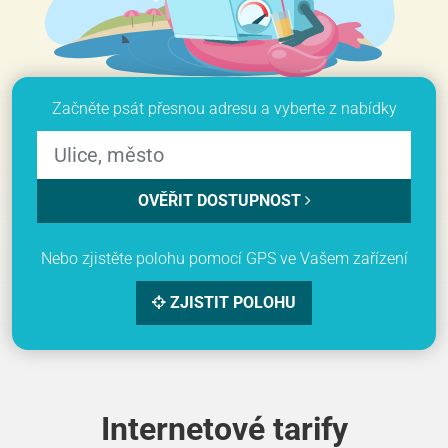
Začněte psát přesnou adresu a vyberte z nabídky
OVĚŘIT DOSTUPNOST
Nebo zjistěte polohu pomocí GPS ve Vašem zařízení
ZJISTIT POLOHU
Internetové tarify