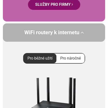
SLUŽBY PRO FIRMY
WiFi routery k internetu
Pro běžné užití
Pro náročné