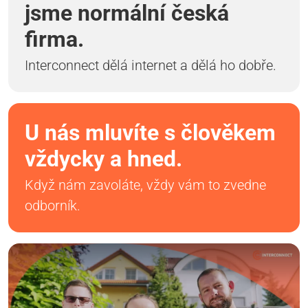
jsme normální česká
firma.
Interconnect dělá internet a dělá ho dobře.
U nás mluvíte s člověkem
vždycky a hned.
Když nám zavoláte, vždy vám to zvedne
odborník.