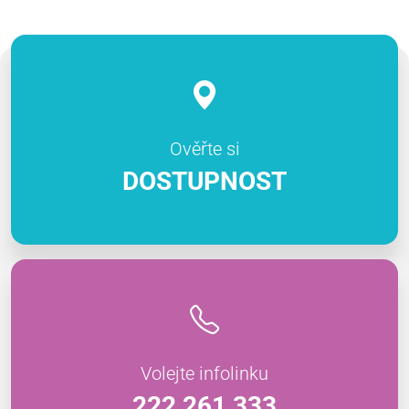
Ověřte si
DOSTUPNOST
Volejte infolinku
222 261 333