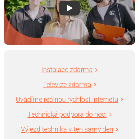
Instalace zdarma
Televize zdarma
Uvádíme reálnou rychlost internetu
Technická podpora do noci
Výjezd technika v ten samý den