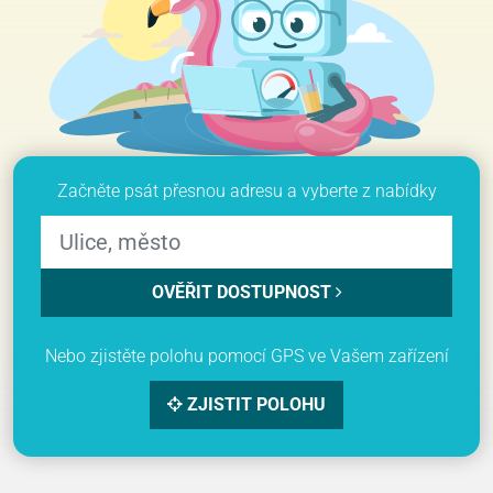
Začněte psát přesnou adresu a vyberte z nabídky
OVĚŘIT DOSTUPNOST
Nebo zjistěte polohu pomocí GPS ve Vašem zařízení
ZJISTIT POLOHU