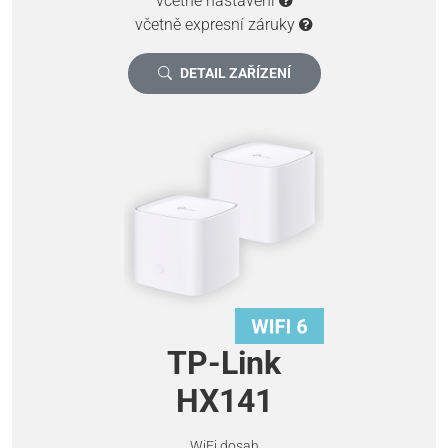
včetně nastavení
včetně expresní záruky
DETAIL ZAŘÍZENÍ
TP-Link
HX141
WiFi dosah