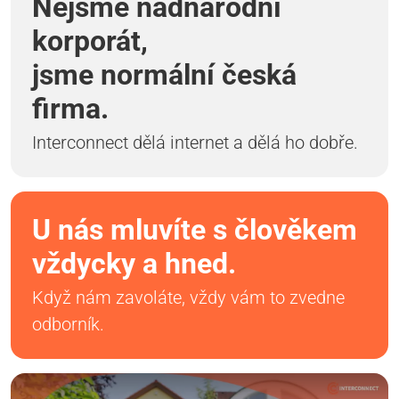
Nejsme nadnárodní
korporát,
jsme normální česká
firma.
Interconnect dělá internet a dělá ho dobře.
U nás mluvíte s člověkem
vždycky a hned.
Když nám zavoláte, vždy vám to zvedne
odborník.