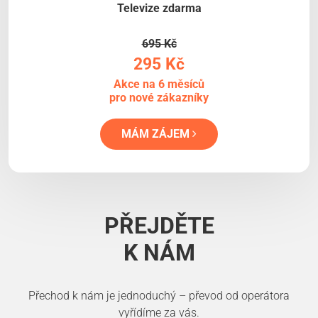
Televize zdarma
695 Kč
295 Kč
Akce na 6 měsíců
pro nové zákazníky
MÁM ZÁJEM
PŘEJDĚTE
K NÁM
Přechod k nám je jednoduchý – převod od operátora
vyřídíme za vás.