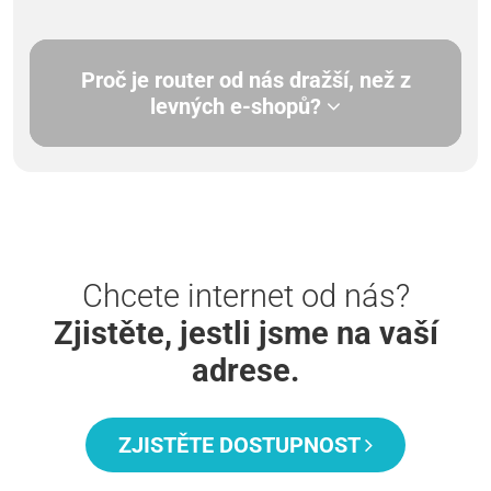
Proč je router od nás dražší, než z
levných e-shopů?
Chcete internet od nás?
Zjistěte, jestli jsme na vaší
adrese.
ZJISTĚTE DOSTUPNOST