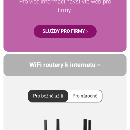
Pro více informací navštivte web pro
firmy.
SLUŽBY PRO FIRMY
WiFi routery k internetu
Pro běžné užití
Pro náročné