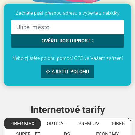
Začněte psát přesnou adresu a vyberte z nabídky
OVĚŘIT DOSTUPNOST
Nebo zjistěte polohu pomocí GPS ve Vašem zařízení
ZJISTIT POLOHU
Internetové tarify
FIBER MAX
OPTICAL
PREMIUM
FIBER
SUPER JET
DSL
ECONOMY