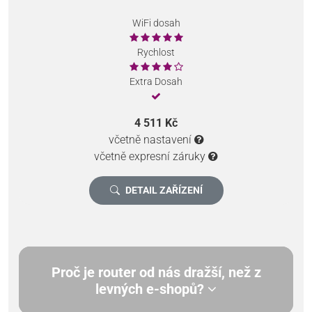
WiFi dosah
Rychlost
Extra Dosah
4 511 Kč
včetně nastavení
včetně expresní záruky
DETAIL ZAŘÍZENÍ
Proč je router od nás dražší, než z
levných e-shopů?