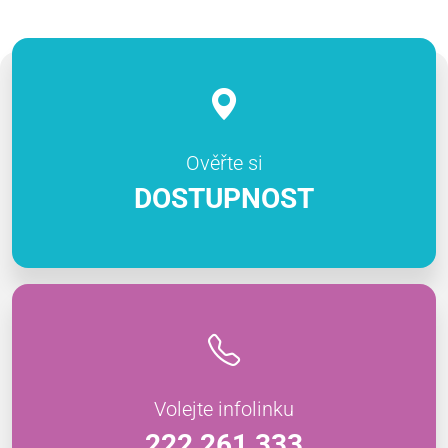
Ověřte si
DOSTUPNOST
Volejte infolinku
222 261 333