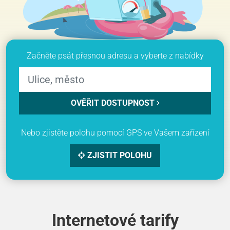
Začněte psát přesnou adresu a vyberte z nabídky
OVĚŘIT DOSTUPNOST
Nebo zjistěte polohu pomocí GPS ve Vašem zařízení
ZJISTIT POLOHU
Internetové tarify