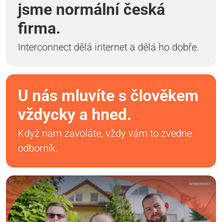
jsme normální česká
firma.
Interconnect dělá internet a dělá ho dobře.
U nás mluvíte s člověkem
vždycky a hned.
Když nám zavoláte, vždy vám to zvedne
odborník.