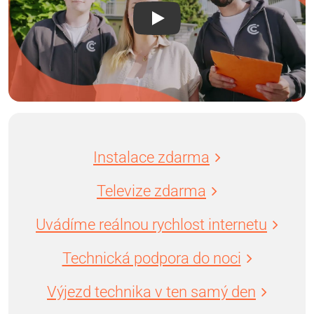
Instalace zdarma
Televize zdarma
Uvádíme reálnou rychlost internetu
Technická podpora do noci
Výjezd technika v ten samý den