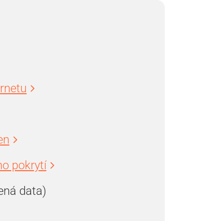
ernetu
en
o pokrytí
ená data)