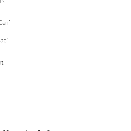
ik
čení
ácí
t.