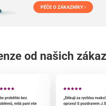
PÉČE O ZÁKAZNÍKY
nze od našich záka
še proběhlo bez
„Děkuji za rychlou reakci
oblémů, milá paní vše
opravu! S pozdravem J.S