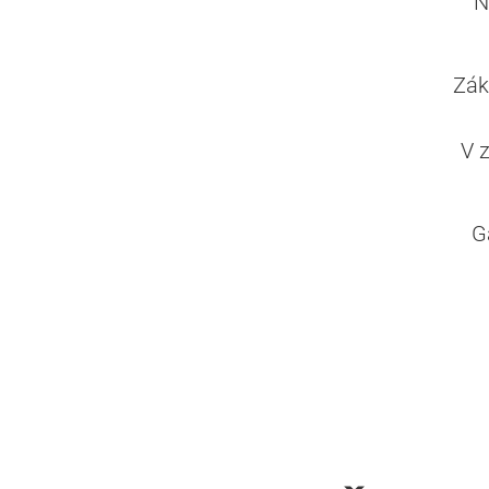
N
Zák
V 
G