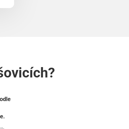
šovicích?
podle
e.