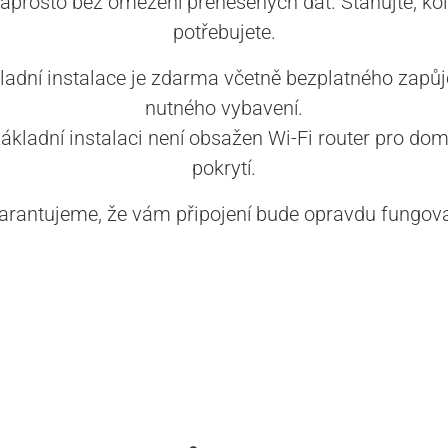
aprosto bez omezení přenesených dat. Stahujte, kol
potřebujete.
ladní instalace je zdarma včetně bezplatného zapůj
nutného vybavení.
základní instalaci není obsažen Wi-Fi router pro dom
pokrytí.
arantujeme, že vám připojení bude opravdu fungova