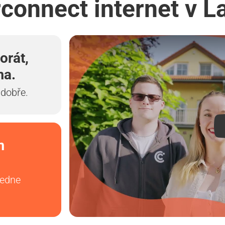
rconnect internet v L
orát,
ma.
 dobře.
m
vedne