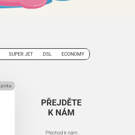
SUPER JET
DSL
ECONOMY
ptika
PŘEJDĚTE
K NÁM
Přechod k nám