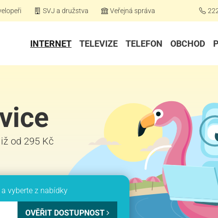
elopeři
SVJ a družstva
Veřejná správa
22
INTERNET
TELEVIZE
TELEFON
OBCHOD
vice
 již od 295 Kč
a vyberte z nabídky
OVĚŘIT DOSTUPNOST