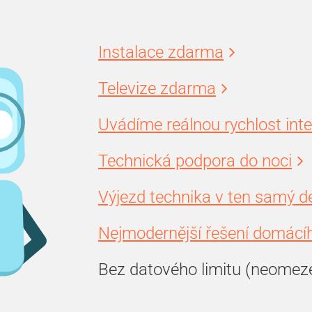
Instalace zdarma
Televize zdarma
Uvádíme reálnou rychlost int
Technická podpora do noci
Výjezd technika v ten samý d
Nejmodernější řešení domácíh
Bez datového limitu (neomez