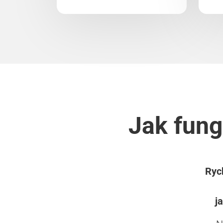
Jak fung
Rych
j