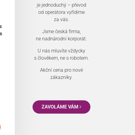
je jednoduchý – převod
od operátora vyřídíme
za vás.
s
Jsme česká firma,
s
ne nadnárodní korporát.
U nás mluvíte vždycky
s člověkem, ne s robotem.
Akční cena pro nové
zákazníky.
ZAVOLÁME VÁM