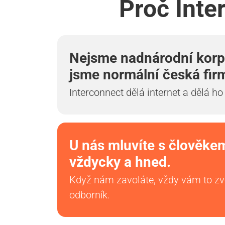
Proč Inte
Nejsme nadnárodní korp
jsme normální česká fir
Interconnect dělá internet a dělá ho
U nás mluvíte s člověke
vždycky a hned.
Když nám zavoláte, vždy vám to z
odborník.