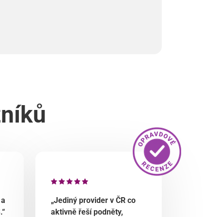
zníků
 a
„Jediný provider v ČR co
.“
aktivně řeší podněty,