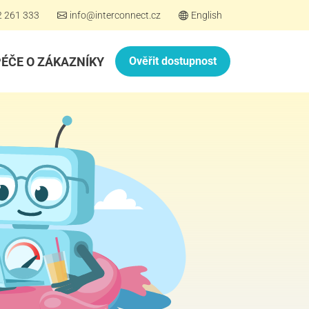
2 261 333
info@interconnect.cz
English
PÉČE O ZÁKAZNÍKY
Ověřit dostupnost