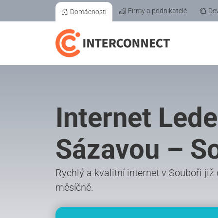
Firmy a podnikatelé
Dev
Domácnosti
Internet Led
Sázavou – S
Rychlý a kvalitní internet v Souboři ji
měsíčně.