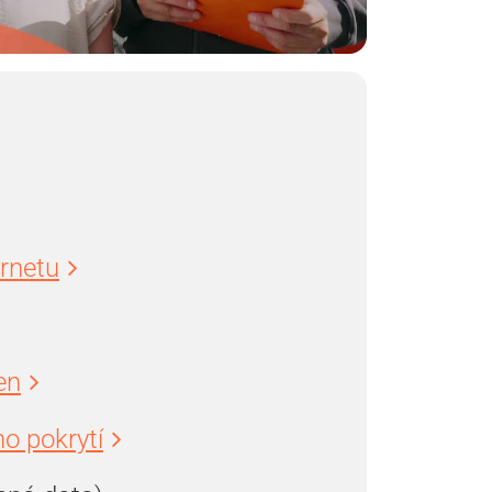
ernetu
en
o pokrytí