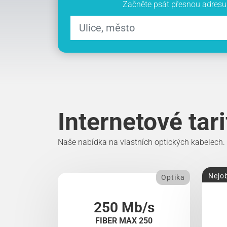
Začněte psát přesnou adresu 
Internetové tar
Naše nabídka na vlastních optických kabelech.
Nejob
Optika
250 Mb/s
FIBER MAX 250