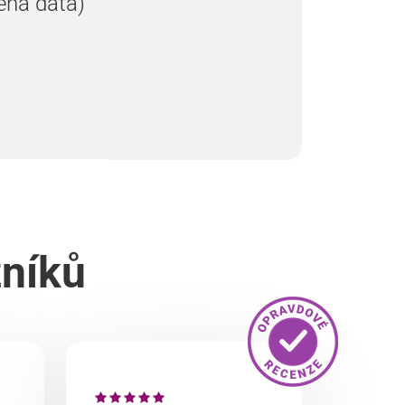
ená data)
zníků