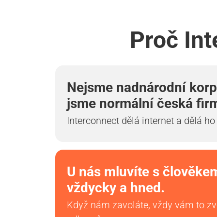
Proč Int
Nejsme nadnárodní korp
jsme normální česká fir
Interconnect dělá internet a dělá ho
U nás mluvíte s člověke
vždycky a hned.
Když nám zavoláte, vždy vám to z