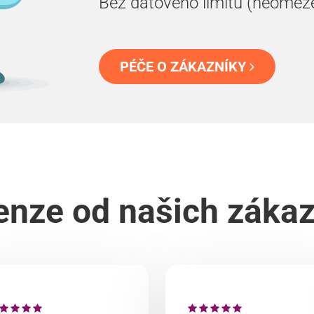
Bez datového limitu (neomez
PÉČE O ZÁKAZNÍKY
nze od našich záka