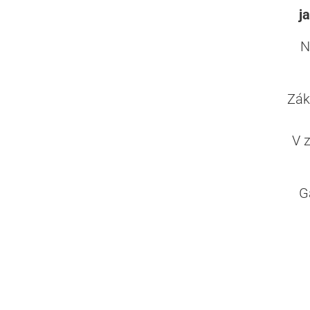
j
N
Zák
V 
G