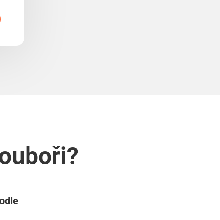
Souboři?
podle