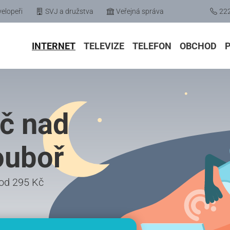
elopeři
SVJ a družstva
Veřejná správa
22
INTERNET
TELEVIZE
TELEFON
OBCHOD
eč nad
ouboř
ž od 295 Kč