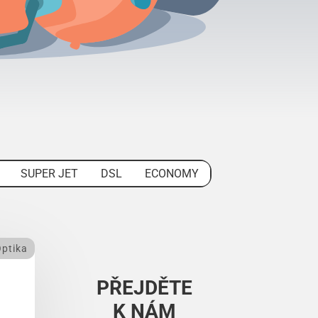
SUPER JET
DSL
ECONOMY
ptika
PŘEJDĚTE
K NÁM