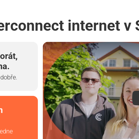
erconnect internet v
orát,
ma.
 dobře.
m
vedne