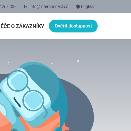
2 261 333
info@interconnect.cz
English
PÉČE O ZÁKAZNÍKY
Ověřit dostupnost