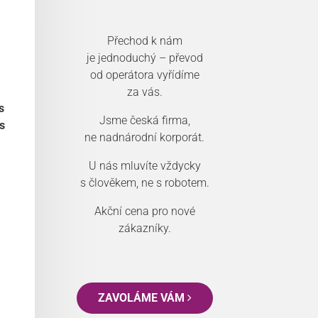
Přechod k nám
je jednoduchý – převod
od operátora vyřídíme
za vás.
s
Jsme česká firma,
s
ne nadnárodní korporát.
U nás mluvíte vždycky
s člověkem, ne s robotem.
Akční cena pro nové
zákazníky.
ZAVOLÁME VÁM