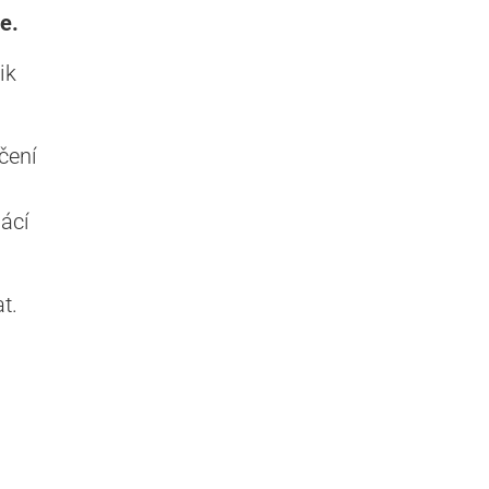
e.
ik
čení
ácí
t.