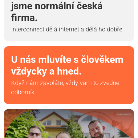
jsme normální česká
firma.
Interconnect dělá internet a dělá ho dobře.
U nás mluvíte s člověkem
vždycky a hned.
Když nám zavoláte, vždy vám to zvedne
odborník.