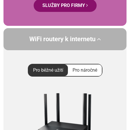
SLUŽBY PRO FIRMY
WiFi routery k internetu
Pro běžné užití
Pro náročné