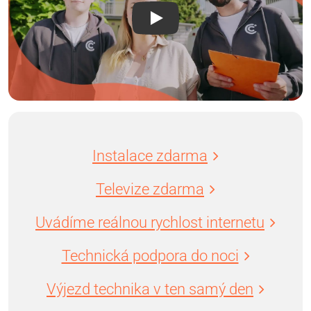
Instalace zdarma
Televize zdarma
Uvádíme reálnou rychlost internetu
Technická podpora do noci
Výjezd technika v ten samý den