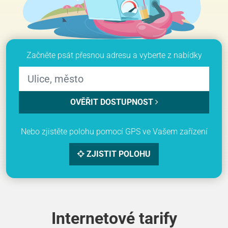
Začněte psát přesnou adresu a vyberte z nabídky
OVĚŘIT DOSTUPNOST
Nebo zjistěte polohu pomocí GPS ve Vašem zařízení
ZJISTIT POLOHU
Internetové tarify