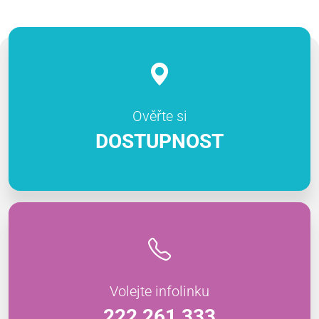
Ověřte si
DOSTUPNOST
Volejte infolinku
222 261 333