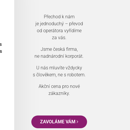
Přechod k nám
je jednoduchý – převod
od operátora vyřídíme
za vás.
s
Jsme česká firma,
s
ne nadnárodní korporát.
U nás mluvíte vždycky
s člověkem, ne s robotem.
Akční cena pro nové
zákazníky.
ZAVOLÁME VÁM