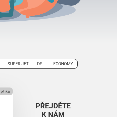
SUPER JET
DSL
ECONOMY
ptika
PŘEJDĚTE
K NÁM