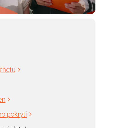
ernetu
en
o pokrytí