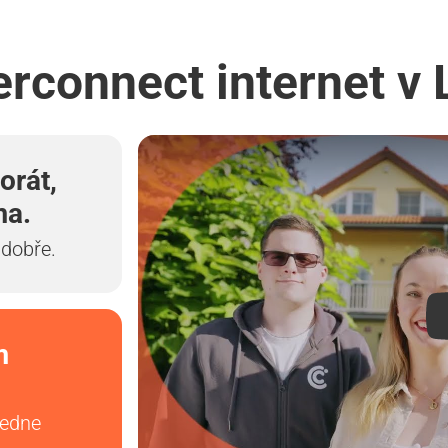
erconnect internet v
orát,
ma.
 dobře.
m
vedne