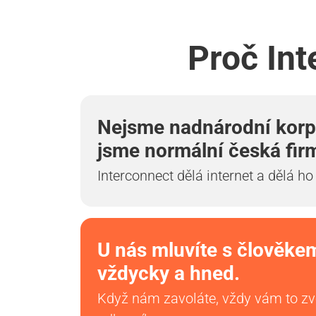
Proč Int
Nejsme nadnárodní korp
jsme normální česká fir
Interconnect dělá internet a dělá ho
U nás mluvíte s člověke
vždycky a hned.
Když nám zavoláte, vždy vám to z