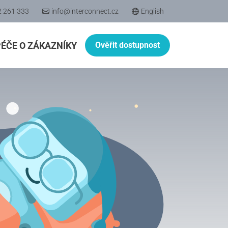
2 261 333
info@interconnect.cz
English
PÉČE O ZÁKAZNÍKY
Ověřit dostupnost