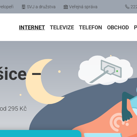
elopeři
SVJ a družstva
Veřejná správa
22
INTERNET
TELEVIZE
TELEFON
OBCHOD
šice –
ž od 295 Kč