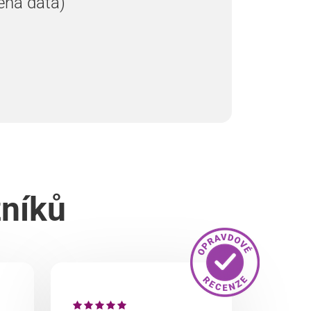
ená data)
zníků