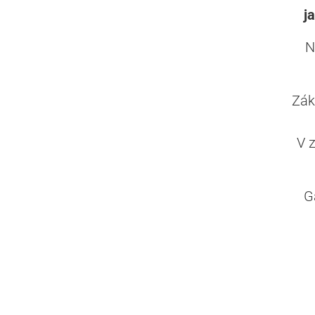
j
N
Zák
V 
G