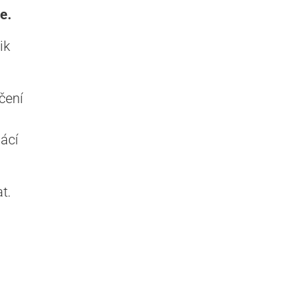
e.
ik
čení
ácí
t.