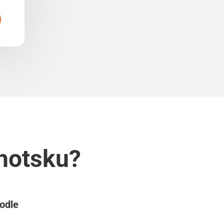
Lhotsku?
podle