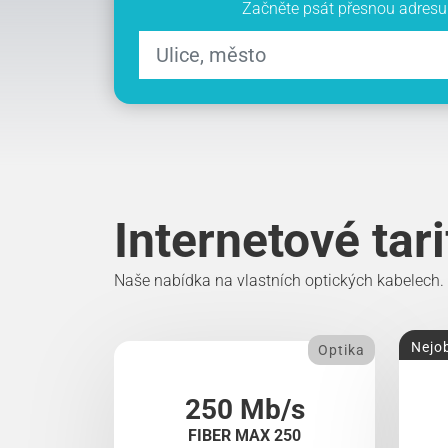
Začněte psát přesnou adresu 
Internetové tar
Naše nabídka na vlastních optických kabelech.
Nejob
Optika
250 Mb/s
FIBER MAX 250