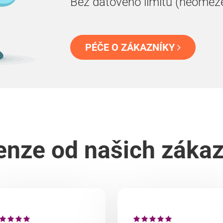
Bez datového limitu (neomez
PÉČE O ZÁKAZNÍKY
nze od našich záka