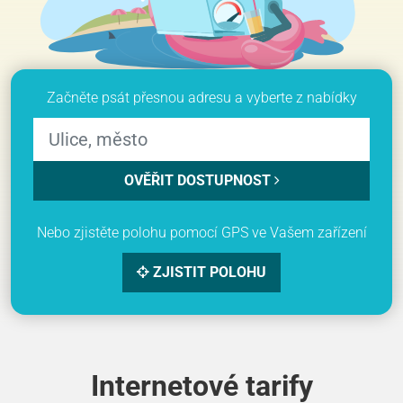
Začněte psát přesnou adresu a vyberte z nabídky
OVĚŘIT DOSTUPNOST
Nebo zjistěte polohu pomocí GPS ve Vašem zařízení
ZJISTIT POLOHU
Internetové tarify