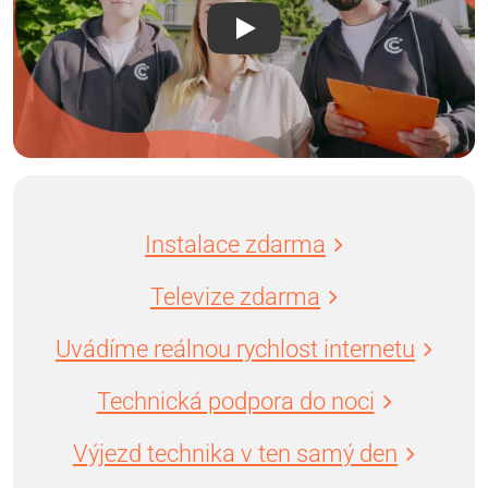
Instalace zdarma
Televize zdarma
Uvádíme reálnou rychlost internetu
Technická podpora do noci
Výjezd technika v ten samý den