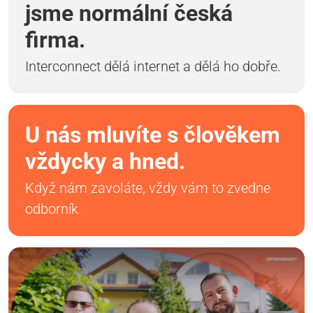
jsme normální česká
firma.
Interconnect dělá internet a dělá ho dobře.
U nás mluvíte s člověkem
vždycky a hned.
Když nám zavoláte, vždy vám to zvedne
odborník.