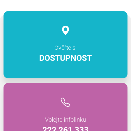
Ověřte si
DOSTUPNOST
Volejte infolinku
222 261 333