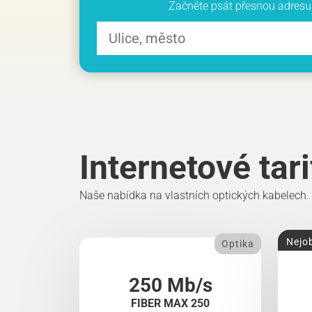
Začněte psát přesnou adresu 
Internetové tar
Naše nabídka na vlastních optických kabelech.
Nejob
Optika
250 Mb/s
FIBER MAX 250