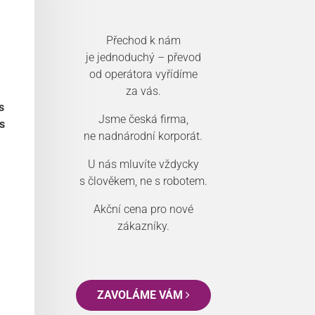
Přechod k nám
je jednoduchý – převod
od operátora vyřídíme
za vás.
s
Jsme česká firma,
s
ne nadnárodní korporát.
U nás mluvíte vždycky
s člověkem, ne s robotem.
Akční cena pro nové
zákazníky.
ZAVOLÁME VÁM