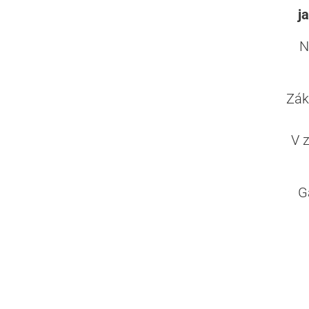
j
N
Zák
V 
G