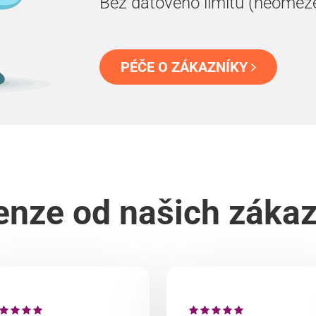
Bez datového limitu (neomez
PÉČE O ZÁKAZNÍKY
nze od našich záka