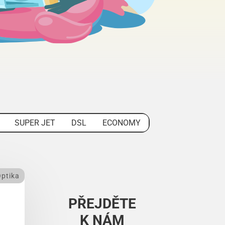
SUPER JET
DSL
ECONOMY
ptika
PŘEJDĚTE
K NÁM