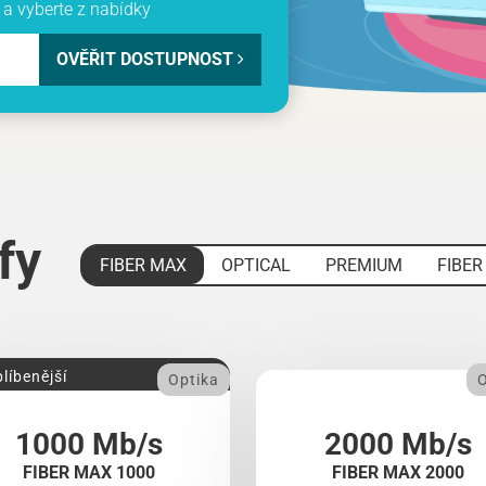
a vyberte z nabídky
OVĚŘIT DOSTUPNOST
ify
FIBER MAX
OPTICAL
PREMIUM
FIBER
líbenější
Optika
O
1000 Mb/s
2000 Mb/s
FIBER MAX 1000
FIBER MAX 2000