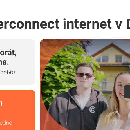
erconnect internet v
orát,
ma.
 dobře.
m
vedne