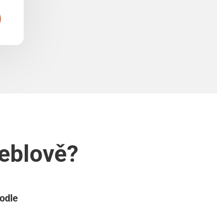
Deblově?
podle