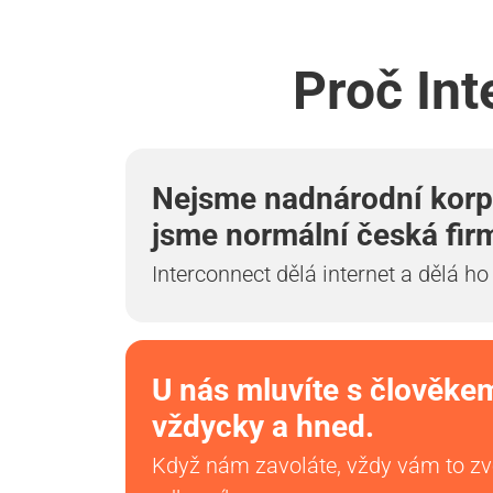
Proč Int
Nejsme nadnárodní korp
jsme normální česká fir
Interconnect dělá internet a dělá ho
U nás mluvíte s člověke
vždycky a hned.
Když nám zavoláte, vždy vám to z