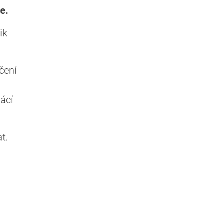
e.
ik
čení
ácí
t.