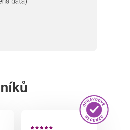
ená data)
zníků