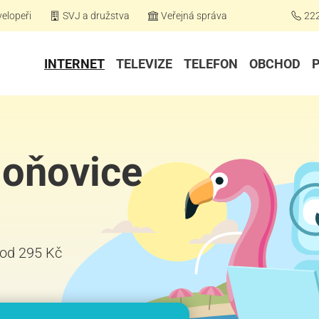
elopeři
SVJ a družstva
Veřejná správa
22
INTERNET
TELEVIZE
TELEFON
OBCHOD
doňovice
ž od 295 Kč