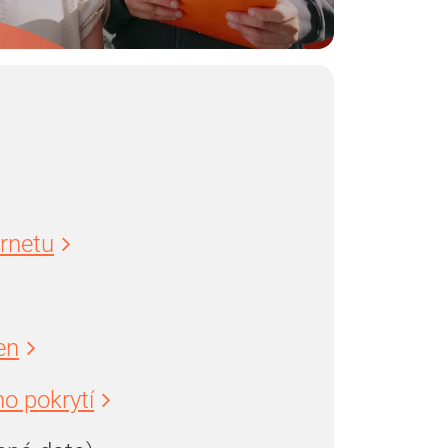
ernetu
en
o pokrytí