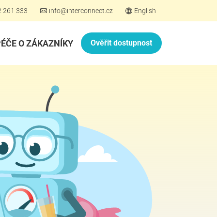
2 261 333
info@interconnect.cz
English
PÉČE O ZÁKAZNÍKY
Ověřit dostupnost