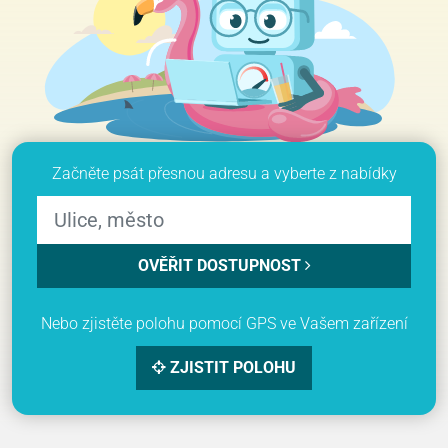
Začněte psát přesnou adresu a vyberte z nabídky
OVĚŘIT DOSTUPNOST
Nebo zjistěte polohu pomocí GPS ve Vašem zařízení
ZJISTIT POLOHU