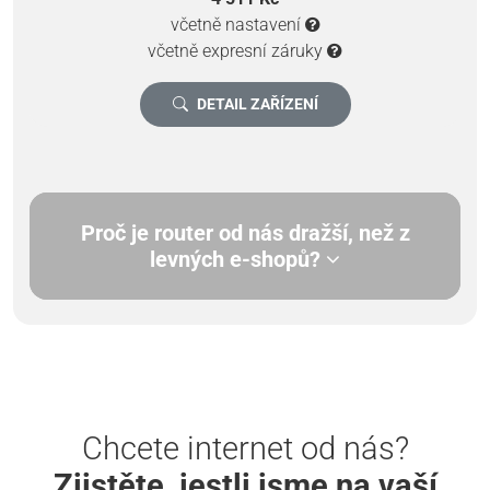
včetně nastavení
včetně expresní záruky
DETAIL ZAŘÍZENÍ
Proč je router od nás dražší, než z
levných e-shopů?
Chcete internet od nás?
Zjistěte, jestli jsme na vaší