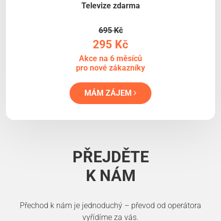
Televize zdarma
695 Kč
295 Kč
Akce na 6 měsíců
pro nové zákazníky
MÁM ZÁJEM
PŘEJDĚTE
K NÁM
Přechod k nám je jednoduchý – převod od operátora
vyřídíme za vás.