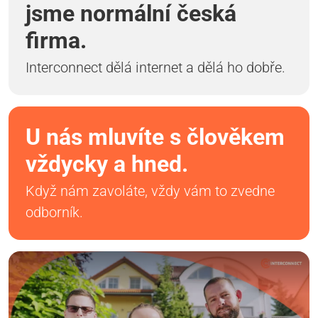
jsme normální česká
firma.
Interconnect dělá internet a dělá ho dobře.
U nás mluvíte s člověkem
vždycky a hned.
Když nám zavoláte, vždy vám to zvedne
odborník.