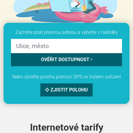
Začněte psát přesnou adresu a vyberte z nabídky
OVĚŘIT DOSTUPNOST
Nebo zjistěte polohu pomocí GPS ve Vašem zařízení
ZJISTIT POLOHU
Internetové tarify