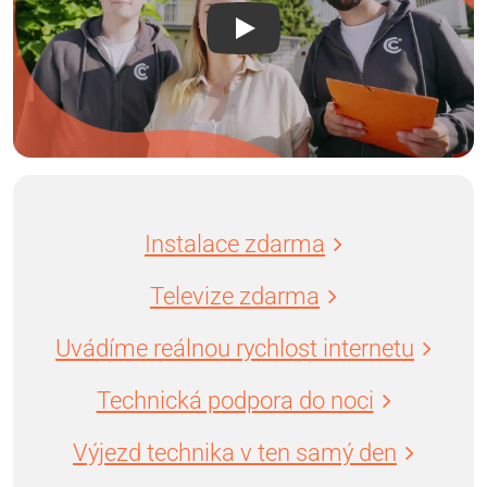
Instalace zdarma
Televize zdarma
Uvádíme reálnou rychlost internetu
Technická podpora do noci
Výjezd technika v ten samý den