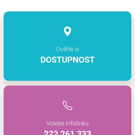
Ověřte si
DOSTUPNOST
Volejte infolinku
222 261 333