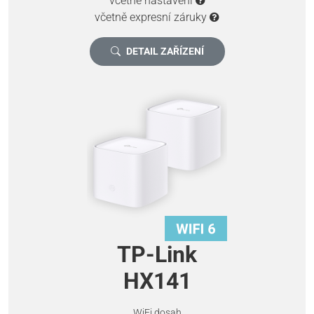
včetně nastavení
včetně expresní záruky
DETAIL ZAŘÍZENÍ
TP-Link
HX141
WiFi dosah