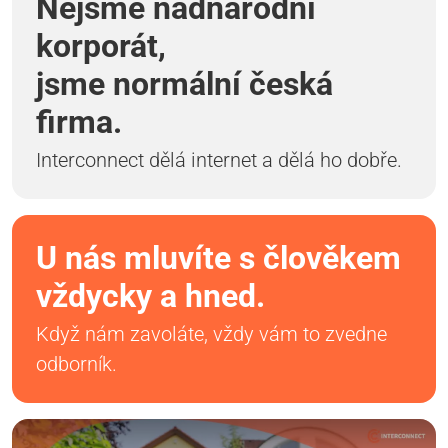
Nejsme nadnárodní
korporát,
jsme normální česká
firma.
Interconnect dělá internet a dělá ho dobře.
U nás mluvíte s člověkem
vždycky a hned.
Když nám zavoláte, vždy vám to zvedne
odborník.