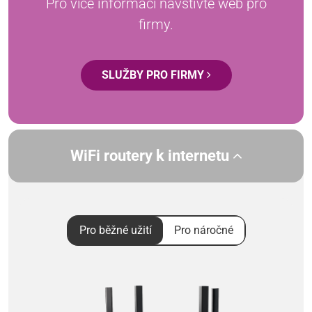
Pro více informací navštivte web pro
firmy.
SLUŽBY PRO FIRMY
WiFi routery k internetu
Pro běžné užití
Pro náročné