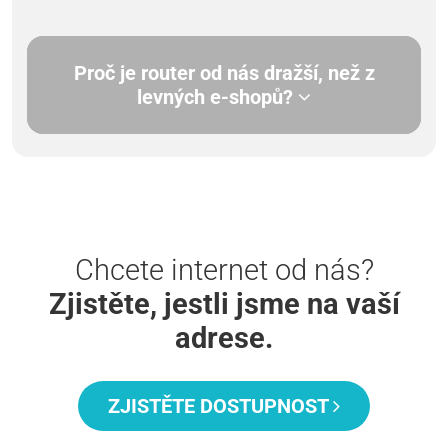
Proč je router od nás dražší, než z
levných e-shopů?
Chcete internet od nás?
Zjistěte, jestli jsme na vaší
adrese.
ZJISTĚTE DOSTUPNOST