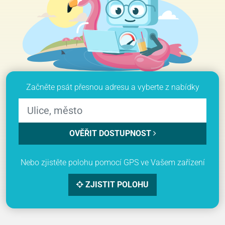
Začněte psát přesnou adresu a vyberte z nabídky
OVĚŘIT DOSTUPNOST
Nebo zjistěte polohu pomocí GPS ve Vašem zařízení
ZJISTIT POLOHU