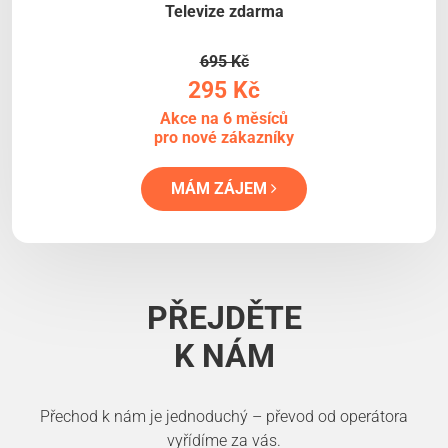
Televize zdarma
695 Kč
295 Kč
Akce na 6 měsíců
pro nové zákazníky
MÁM ZÁJEM
PŘEJDĚTE
K NÁM
Přechod k nám je jednoduchý – převod od operátora
vyřídíme za vás.