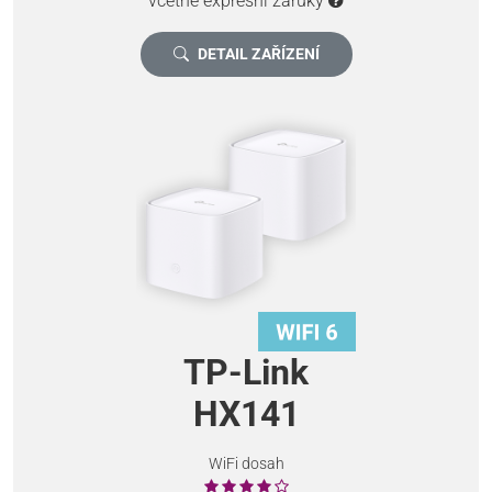
včetně expresní záruky
DETAIL ZAŘÍZENÍ
TP-Link
HX141
WiFi dosah