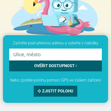
Začněte psát přesnou adresu a vyberte z nabídky
OVĚŘIT DOSTUPNOST
Nebo zjistěte polohu pomocí GPS ve Vašem zařízení
ZJISTIT POLOHU