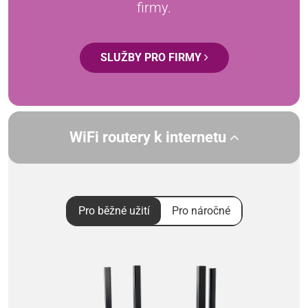
firmy.
SLUŽBY PRO FIRMY
WiFi routery k internetu
Pro běžné užití
Pro náročné