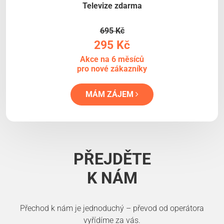
Televize zdarma
695 Kč
295 Kč
Akce na 6 měsíců
pro nové zákazníky
MÁM ZÁJEM
PŘEJDĚTE
K NÁM
Přechod k nám je jednoduchý – převod od operátora
vyřídíme za vás.