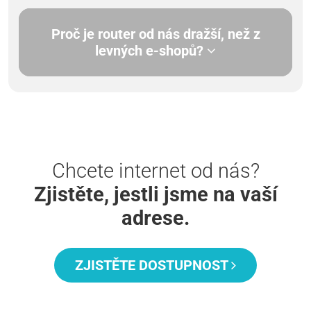
Proč je router od nás dražší, než z
levných e-shopů?
Chcete internet od nás?
Zjistěte, jestli jsme na vaší
adrese.
ZJISTĚTE DOSTUPNOST