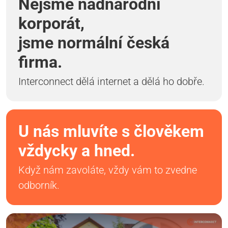
Nejsme nadnárodní
korporát,
jsme normální česká
firma.
Interconnect dělá internet a dělá ho dobře.
U nás mluvíte s člověkem
vždycky a hned.
Když nám zavoláte, vždy vám to zvedne
odborník.