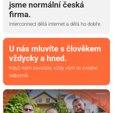
jsme normální česká
firma.
Interconnect dělá internet a dělá ho dobře.
U nás mluvíte s člověkem
vždycky a hned.
Když nám zavoláte, vždy vám to zvedne
odborník.