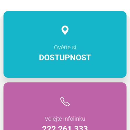
Ověřte si
DOSTUPNOST
Volejte infolinku
222 261 333