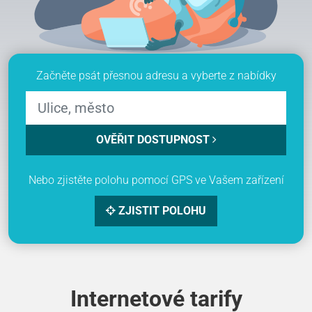
Začněte psát přesnou adresu a vyberte z nabídky
OVĚŘIT DOSTUPNOST
Nebo zjistěte polohu pomocí GPS ve Vašem zařízení
ZJISTIT POLOHU
Internetové tarify