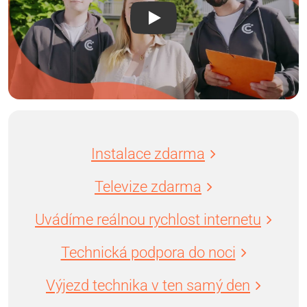
Instalace zdarma
Televize zdarma
Uvádíme reálnou rychlost internetu
Technická podpora do noci
Výjezd technika v ten samý den