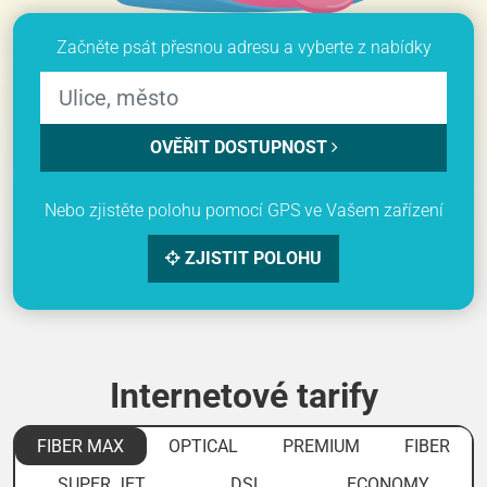
Začněte psát přesnou adresu a vyberte z nabídky
OVĚŘIT DOSTUPNOST
Nebo zjistěte polohu pomocí GPS ve Vašem zařízení
ZJISTIT POLOHU
Internetové tarify
FIBER MAX
OPTICAL
PREMIUM
FIBER
SUPER JET
DSL
ECONOMY