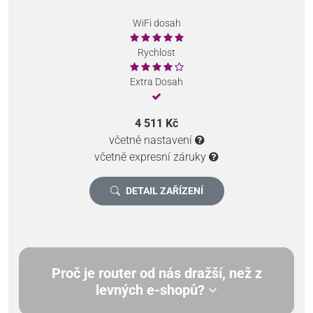
WiFi dosah
Rychlost
Extra Dosah
4 511 Kč
včetně nastavení
včetně expresní záruky
DETAIL ZAŘÍZENÍ
Proč je router od nás dražší, než z
levných e-shopů?