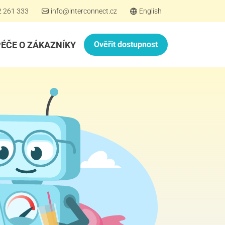
2 261 333
info@interconnect.cz
English
PÉČE O ZÁKAZNÍKY
Ověřit dostupnost