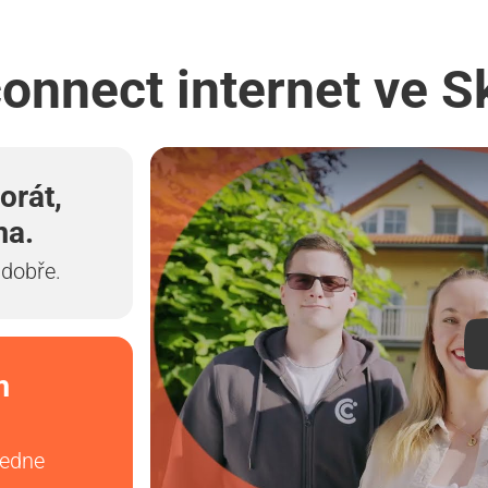
connect internet ve 
orát,
ma.
 dobře.
m
vedne