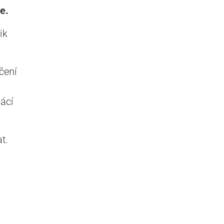
e.
ik
čení
ácí
t.