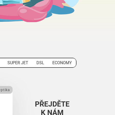
SUPER JET
DSL
ECONOMY
ptika
PŘEJDĚTE
K NÁM