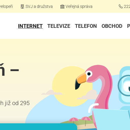
elopeři
SVJ a družstva
Veřejná správa
22
INTERNET
TELEVIZE
TELEFON
OBCHOD
ň –
h již od 295