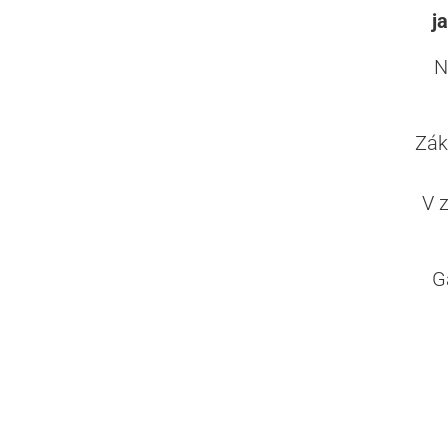
j
N
Zák
V 
G