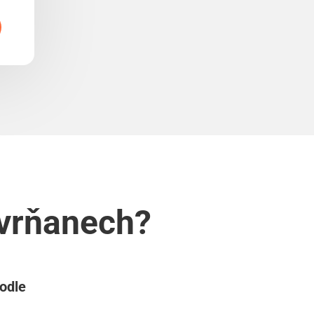
kvrňanech?
podle