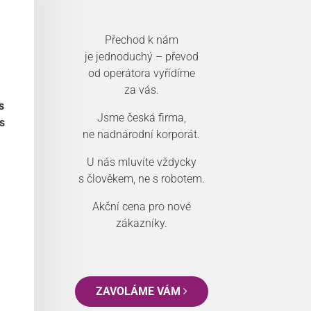
Přechod k nám
je jednoduchý – převod
od operátora vyřídíme
za vás.
s
Jsme česká firma,
s
ne nadnárodní korporát.
U nás mluvíte vždycky
s člověkem, ne s robotem.
Akční cena pro nové
zákazníky.
ZAVOLÁME VÁM