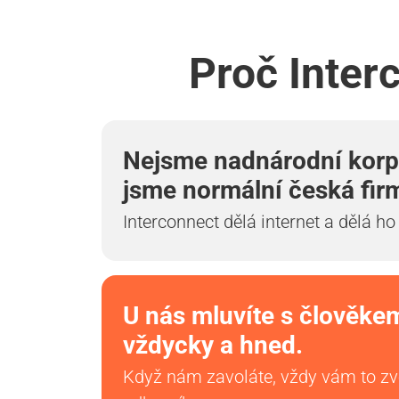
Proč Inter
Nejsme nadnárodní korp
jsme normální česká fir
Interconnect dělá internet a dělá ho
U nás mluvíte s člověke
vždycky a hned.
Když nám zavoláte, vždy vám to z