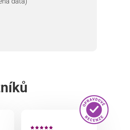
ená data)
zníků