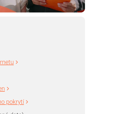
ernetu
en
o pokrytí