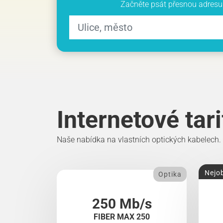
Začněte psát přesnou adresu 
Internetové tar
Naše nabídka na vlastních optických kabelech.
Nejob
Optika
250 Mb/s
FIBER MAX 250