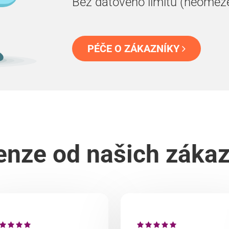
Bez datového limitu (neomez
PÉČE O ZÁKAZNÍKY
nze od našich záka