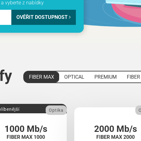
a vyberte z nabídky
OVĚŘIT DOSTUPNOST
ify
FIBER MAX
OPTICAL
PREMIUM
FIBER
líbenější
Optika
O
1000 Mb/s
2000 Mb/s
FIBER MAX 1000
FIBER MAX 2000