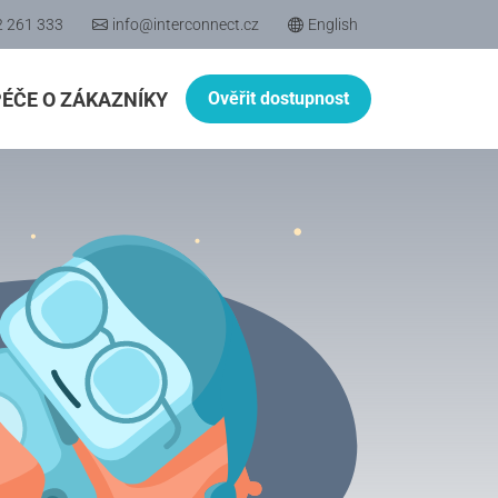
2 261 333
info@interconnect.cz
English
PÉČE O ZÁKAZNÍKY
Ověřit dostupnost