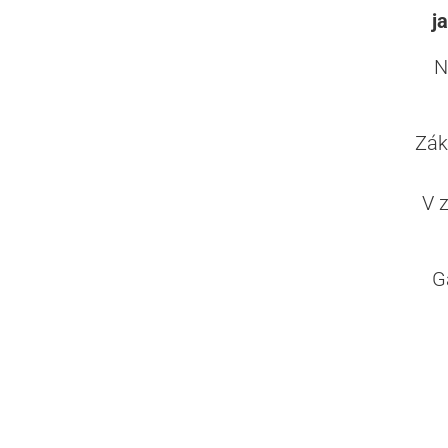
j
N
Zák
V 
G