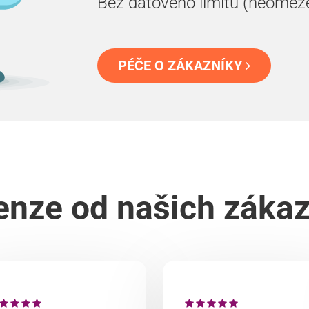
Bez datového limitu (neomez
PÉČE O ZÁKAZNÍKY
nze od našich záka