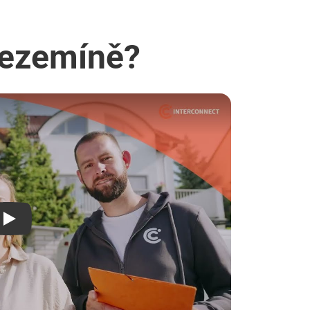
 Sezemíně?