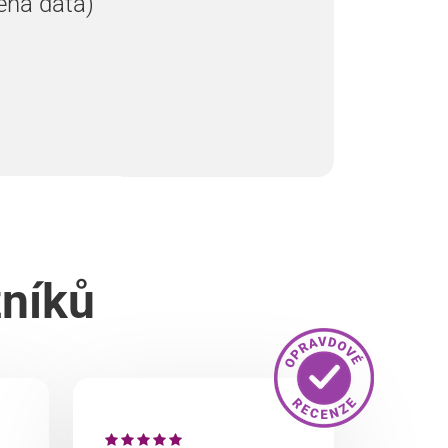
ená data)
zníků