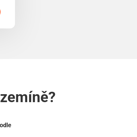
Sezemíně?
podle