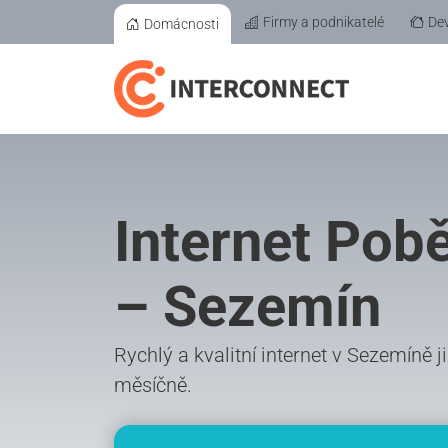
Firmy a podnikatelé
Dev
Domácnosti
Internet Pob
– Sezemín
Rychlý a kvalitní internet v Sezemíně j
měsíčně.