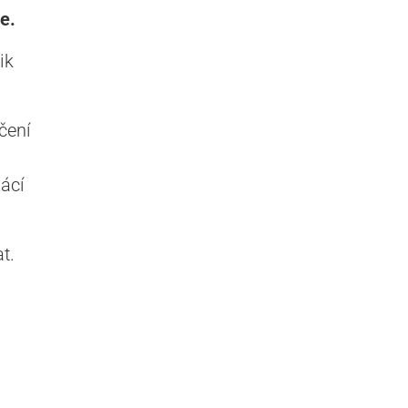
e.
ik
čení
ácí
t.