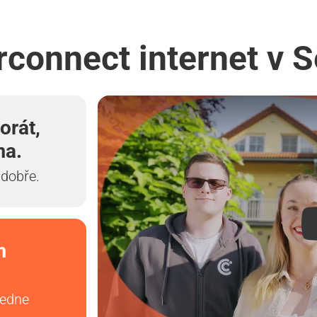
rconnect internet v
orát,
ma.
 dobře.
m
vedne