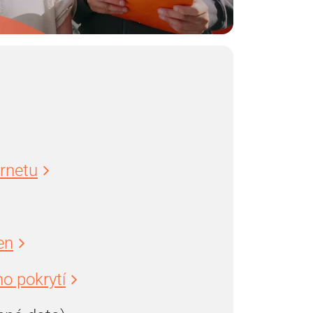
ernetu
en
o pokrytí