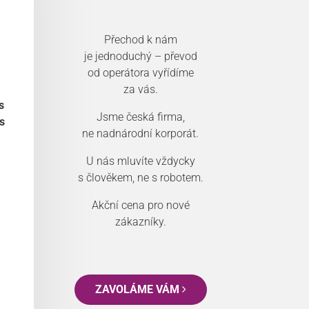
Přechod k nám
je jednoduchý – převod
od operátora vyřídíme
za vás.
s
Jsme česká firma,
s
ne nadnárodní korporát.
U nás mluvíte vždycky
s člověkem, ne s robotem.
Akční cena pro nové
zákazníky.
ZAVOLÁME VÁM