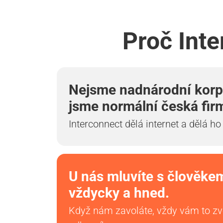
Proč Inte
Nejsme nadnárodní korp
jsme normální česká fir
Interconnect dělá internet a dělá ho
U nás mluvíte s člověke
vždycky a hned.
Když nám zavoláte, vždy vám to z