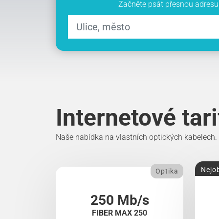
Začněte psát přesnou adresu 
Internetové tar
Naše nabídka na vlastních optických kabelech.
Nejob
Optika
250 Mb/s
FIBER MAX 250