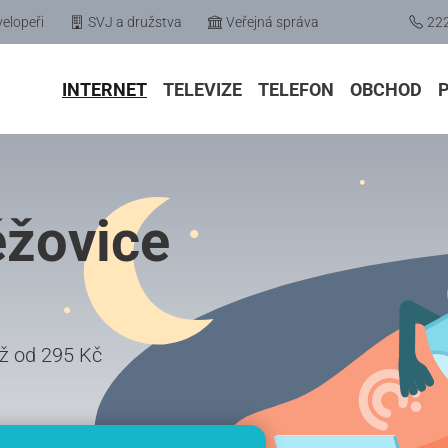
elopeři
SVJ a družstva
Veřejná správa
22
INTERNET
TELEVIZE
TELEFON
OBCHOD
ěžovice
iž od 295 Kč