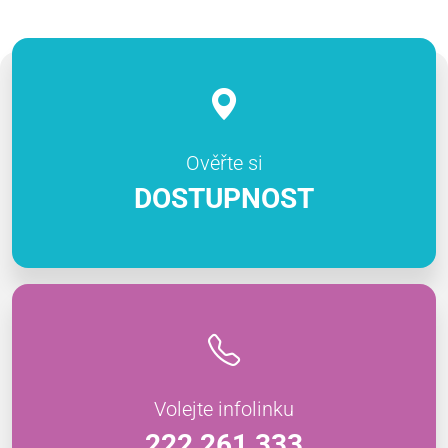
Ověřte si
DOSTUPNOST
Volejte infolinku
222 261 333