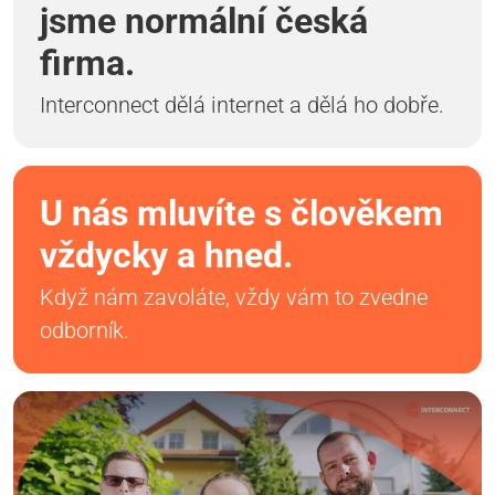
jsme normální česká
firma.
Interconnect dělá internet a dělá ho dobře.
U nás mluvíte s člověkem
vždycky a hned.
Když nám zavoláte, vždy vám to zvedne
odborník.