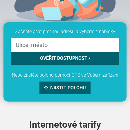
Začněte psát přesnou adresu a vyberte z nabídky
OVĚŘIT DOSTUPNOST
Nebo zjistěte polohu pomocí GPS ve Vašem zařízení
ZJISTIT POLOHU
Internetové tarify