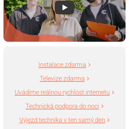
Instalace zdarma
Televize zdarma
Uvádíme reálnou rychlost internetu
Technická podpora do noci
Výjezd technika v ten samý den