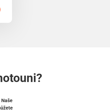
hotouni?
? Naše
můžete