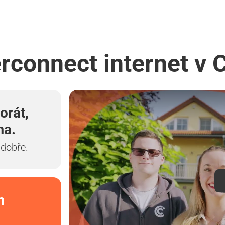
erconnect internet v 
orát,
ma.
 dobře.
m