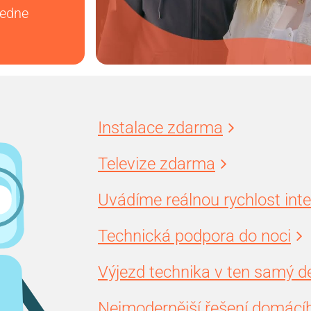
vedne
Instalace zdarma
Televize zdarma
Uvádíme reálnou rychlost int
Technická podpora do noci
Výjezd technika v ten samý d
Nejmodernější řešení domácíh