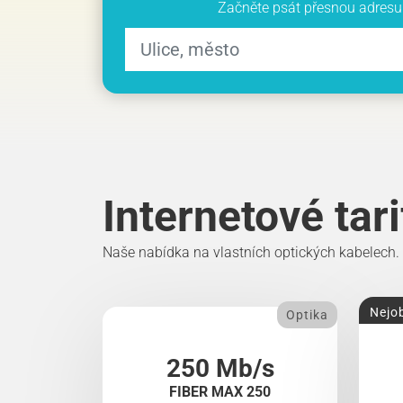
Začněte psát přesnou adresu 
Internetové tar
Naše nabídka na vlastních optických kabelech.
Nejob
Optika
250 Mb/s
FIBER MAX 250