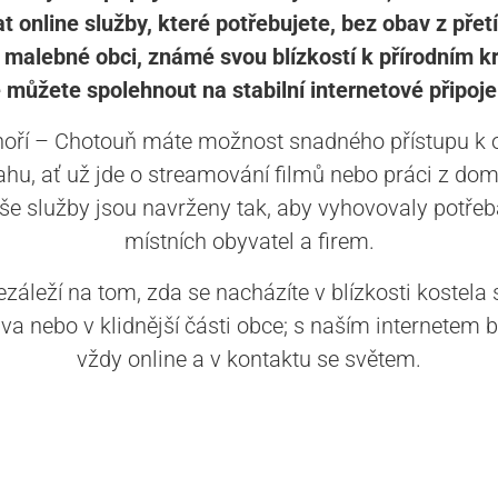
at online služby, které potřebujete, bez obav z přetí
 malebné obci, známé svou blízkostí k přírodním 
 můžete spolehnout na stabilní internetové připoje
oří – Chotouň máte možnost snadného přístupu k 
hu, ať už jde o streamování filmů nebo práci z do
še služby jsou navrženy tak, aby vyhovovaly potře
místních obyvatel a firem.
záleží na tom, zda se nacházíte v blízkosti kostela 
va nebo v klidnější části obce; s naším internetem 
vždy online a v kontaktu se světem.