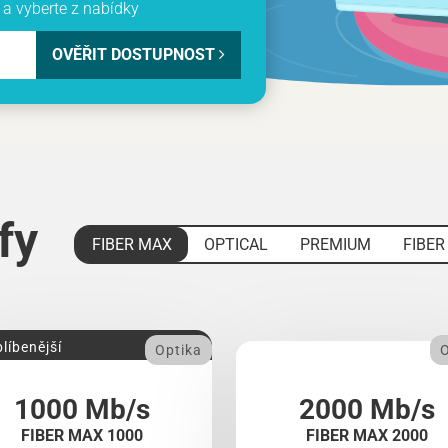
a vyberte z nabídky
OVĚŘIT DOSTUPNOST
ify
FIBER MAX
OPTICAL
PREMIUM
FIBER
líbenější
Optika
O
1000 Mb/s
2000 Mb/s
FIBER MAX 1000
FIBER MAX 2000