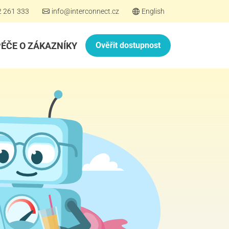
2 261 333
info@interconnect.cz
English
PÉČE O ZÁKAZNÍKY
Ověřit dostupnost