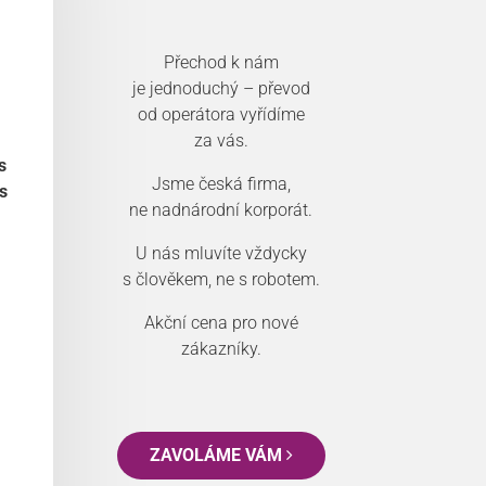
Přechod k nám
je jednoduchý – převod
od operátora vyřídíme
za vás.
s
Jsme česká firma,
s
ne nadnárodní korporát.
U nás mluvíte vždycky
s člověkem, ne s robotem.
Akční cena pro nové
zákazníky.
ZAVOLÁME VÁM