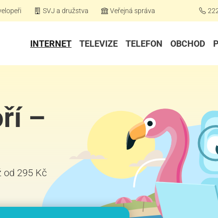
elopeři
SVJ a družstva
Veřejná správa
22
INTERNET
TELEVIZE
TELEFON
OBCHOD
ří –
iž od 295 Kč