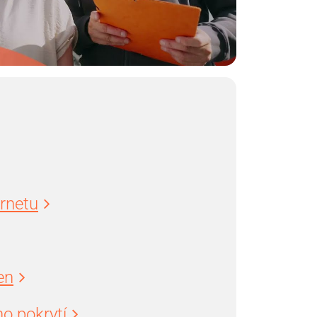
ernetu
en
o pokrytí