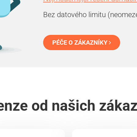
Bez datového limitu (neomez
PÉČE O ZÁKAZNÍKY
nze od našich záka