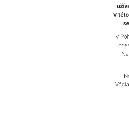
užív
V této
se
V Poh
obsa
Na
Ne
Václa