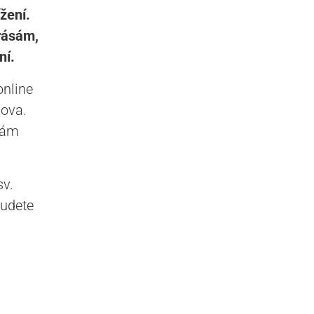
žení.
krásám,
ní.
online
mova.
bám
sv.
budete