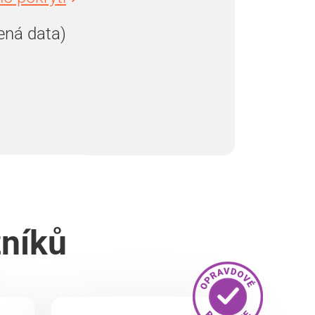
ená data)
zníků