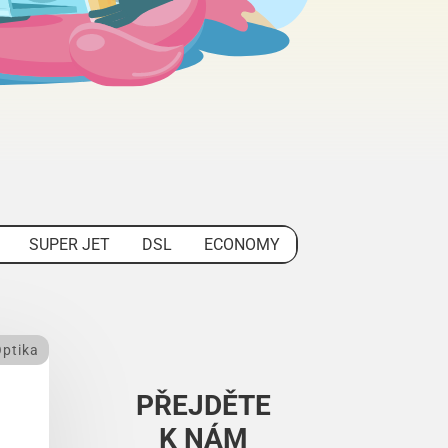
SUPER JET
DSL
ECONOMY
ptika
PŘEJDĚTE
K NÁM