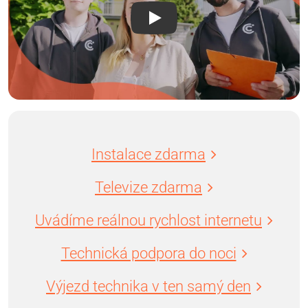
Instalace zdarma
Televize zdarma
Uvádíme reálnou rychlost internetu
Technická podpora do noci
Výjezd technika v ten samý den