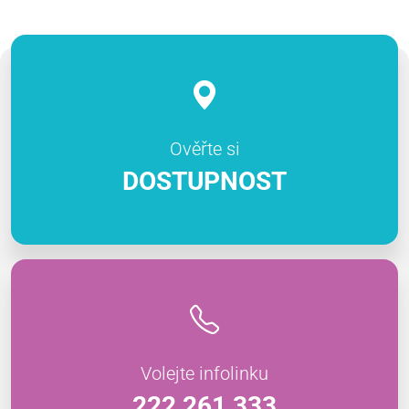
Ověřte si
DOSTUPNOST
Volejte infolinku
222 261 333