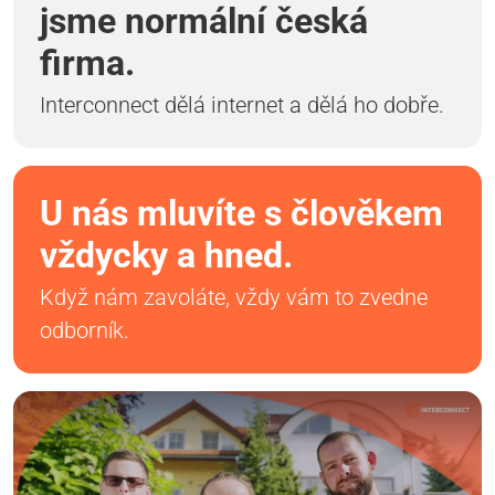
jsme normální česká
firma.
Interconnect dělá internet a dělá ho dobře.
U nás mluvíte s člověkem
vždycky a hned.
Když nám zavoláte, vždy vám to zvedne
odborník.