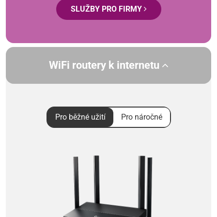
SLUŽBY PRO FIRMY
WiFi routery k internetu
Pro běžné užití
Pro náročné