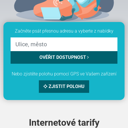
Začněte psát přesnou adresu a vyberte z nabídky
OVĚŘIT DOSTUPNOST
Nebo zjistěte polohu pomocí GPS ve Vašem zařízení
ZJISTIT POLOHU
Internetové tarify