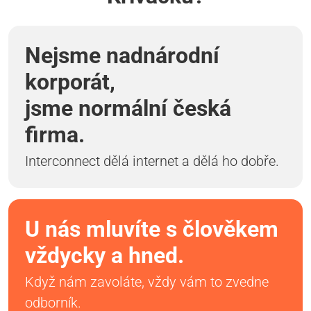
Nejsme nadnárodní
korporát,
jsme normální česká
firma.
Interconnect dělá internet a dělá ho dobře.
U nás mluvíte s člověkem
vždycky a hned.
Když nám zavoláte, vždy vám to zvedne
odborník.