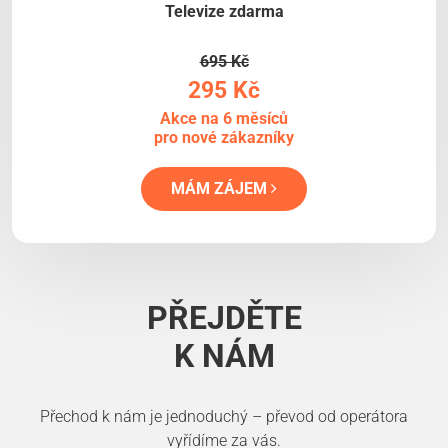
Televize zdarma
695 Kč
295 Kč
Akce na 6 měsíců
pro nové zákazníky
MÁM ZÁJEM
PŘEJDĚTE
K NÁM
Přechod k nám je jednoduchý – převod od operátora
vyřídíme za vás.