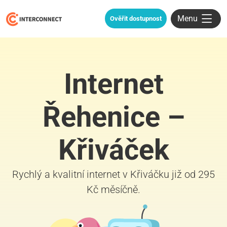
Menu
Ověřit dostupnost
Internet
Řehenice –
Křiváček
Rychlý a kvalitní internet v Křiváčku již od 295
Kč měsíčně.