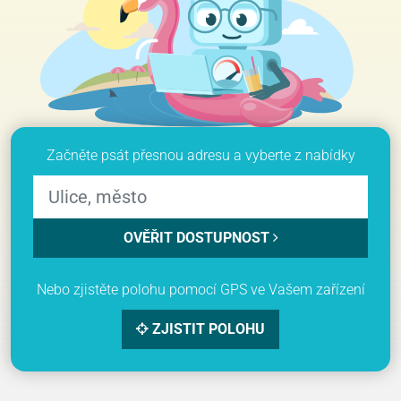
Začněte psát přesnou adresu a vyberte z nabídky
OVĚŘIT DOSTUPNOST
Nebo zjistěte polohu pomocí GPS ve Vašem zařízení
ZJISTIT POLOHU