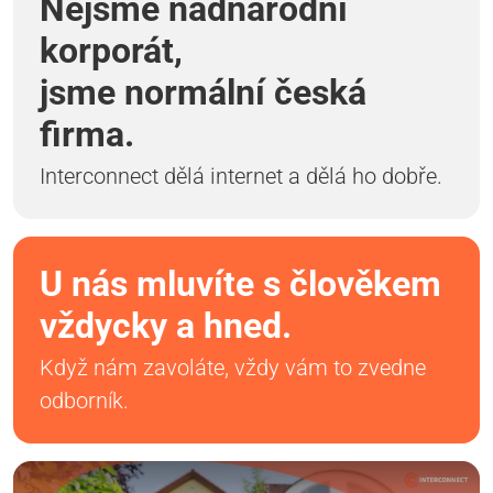
Nejsme nadnárodní
korporát,
jsme normální česká
firma.
Interconnect dělá internet a dělá ho dobře.
U nás mluvíte s člověkem
vždycky a hned.
Když nám zavoláte, vždy vám to zvedne
odborník.