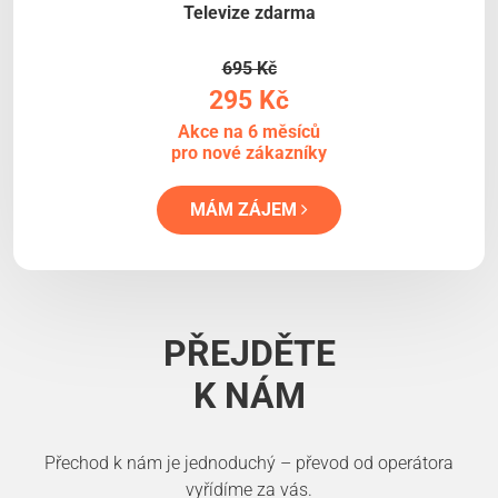
Televize zdarma
695 Kč
295 Kč
Akce na 6 měsíců
pro nové zákazníky
MÁM ZÁJEM
PŘEJDĚTE
K NÁM
Přechod k nám je jednoduchý – převod od operátora
vyřídíme za vás.