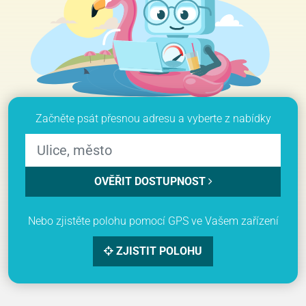
Začněte psát přesnou adresu a vyberte z nabídky
OVĚŘIT DOSTUPNOST
Nebo zjistěte polohu pomocí GPS ve Vašem zařízení
ZJISTIT POLOHU