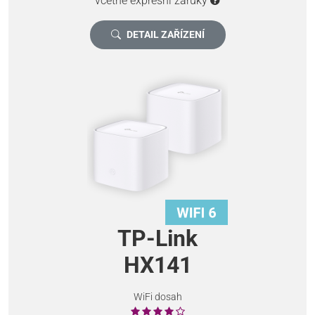
včetně expresní záruky
DETAIL ZAŘÍZENÍ
TP-Link
HX141
WiFi dosah