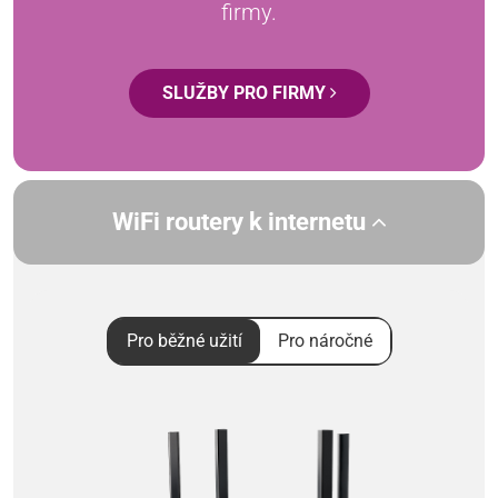
firmy.
SLUŽBY PRO FIRMY
WiFi routery k internetu
Pro běžné užití
Pro náročné