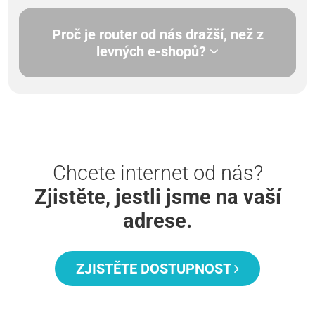
Proč je router od nás dražší, než z
levných e-shopů?
Chcete internet od nás?
Zjistěte, jestli jsme na vaší
adrese.
ZJISTĚTE DOSTUPNOST