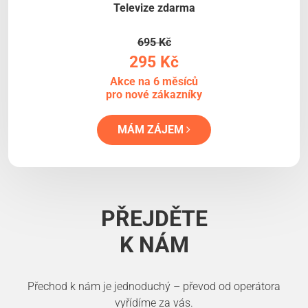
Televize zdarma
695 Kč
295 Kč
Akce na 6 měsíců
pro nové zákazníky
MÁM ZÁJEM
PŘEJDĚTE
K NÁM
Přechod k nám je jednoduchý – převod od operátora
vyřídíme za vás.