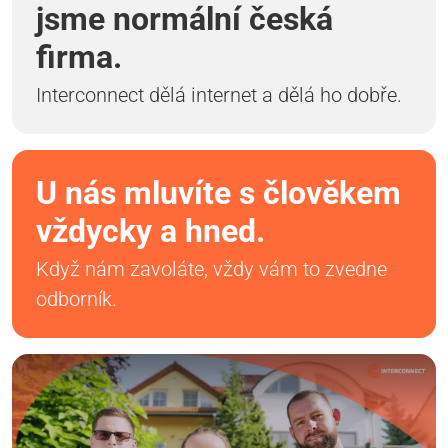
jsme normální česká
firma.
Interconnect dělá internet a dělá ho dobře.
U nás mluvíte s člověkem
vždycky a hned.
Když nám zavoláte, vždy vám to zvedne
odborník.