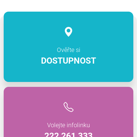
Ověřte si
DOSTUPNOST
Volejte infolinku
222 261 333