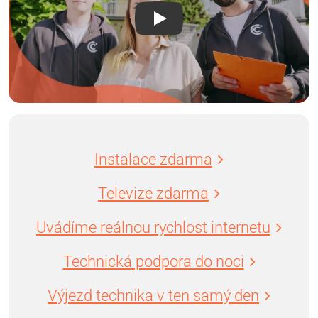
Instalace zdarma
Televize zdarma
Uvádíme reálnou rychlost internetu
Technická podpora do noci
Výjezd technika v ten samý den