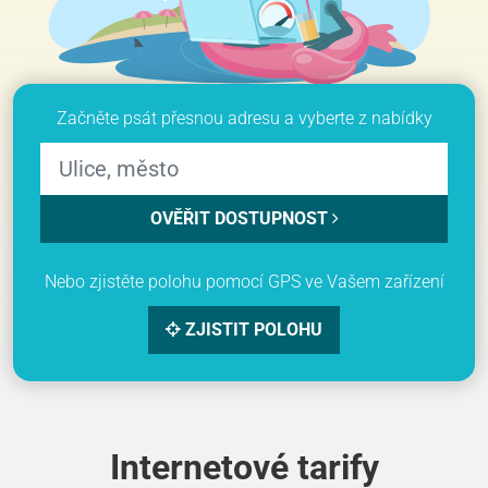
Začněte psát přesnou adresu a vyberte z nabídky
OVĚŘIT DOSTUPNOST
Nebo zjistěte polohu pomocí GPS ve Vašem zařízení
ZJISTIT POLOHU
Internetové tarify