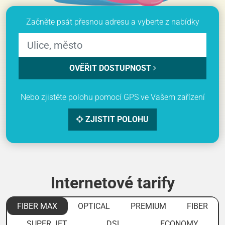
Začněte psát přesnou adresu a vyberte z nabídky
OVĚŘIT DOSTUPNOST
Nebo zjistěte polohu pomocí GPS ve Vašem zařízení
ZJISTIT POLOHU
Internetové tarify
FIBER MAX
OPTICAL
PREMIUM
FIBER
SUPER JET
DSL
ECONOMY