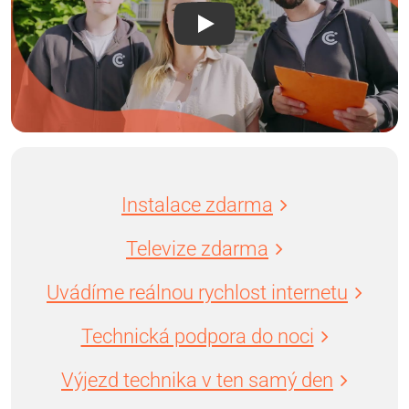
Instalace zdarma
Televize zdarma
Uvádíme reálnou rychlost internetu
Technická podpora do noci
Výjezd technika v ten samý den