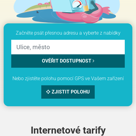
Začněte psát přesnou adresu a vyberte z nabídky
OVĚŘIT DOSTUPNOST
Nebo zjistěte polohu pomocí GPS ve Vašem zařízení
ZJISTIT POLOHU
Internetové tarify