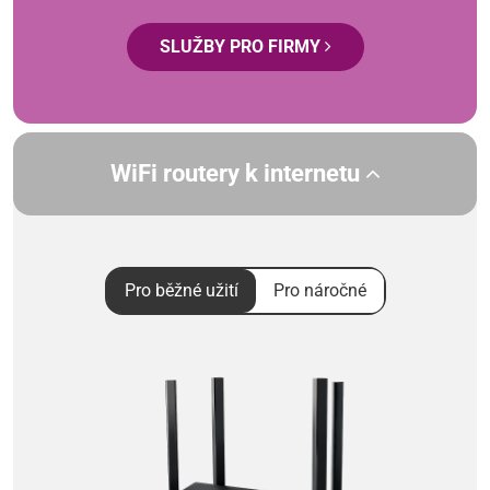
SLUŽBY PRO FIRMY
WiFi routery k internetu
Pro běžné užití
Pro náročné