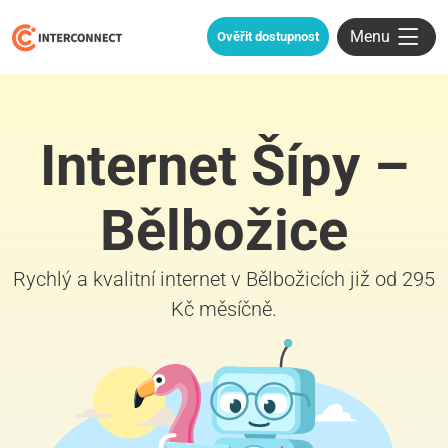
Menu
Ověřit dostupnost
Internet Šípy –
Bělbožice
Rychlý a kvalitní internet v Bělbožicích již od 295
Kč měsíčně.