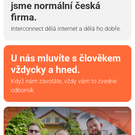
jsme normální česká
firma.
Interconnect dělá internet a dělá ho dobře.
U nás mluvíte s člověkem
vždycky a hned.
Když nám zavoláte, vždy vám to zvedne
odborník.