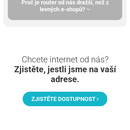
Proč je router od nás dražší, než z
levných e-shopů?
Chcete internet od nás?
Zjistěte, jestli jsme na vaší
adrese.
ZJISTĚTE DOSTUPNOST