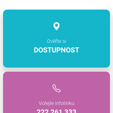
Ověřte si
DOSTUPNOST
Volejte infolinku
222 261 333