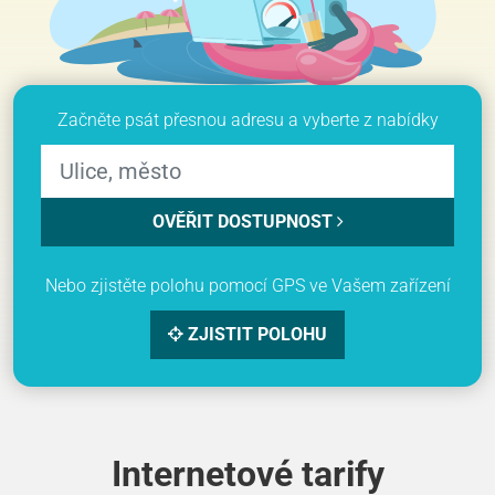
Začněte psát přesnou adresu a vyberte z nabídky
OVĚŘIT DOSTUPNOST
Nebo zjistěte polohu pomocí GPS ve Vašem zařízení
ZJISTIT POLOHU
Internetové tarify