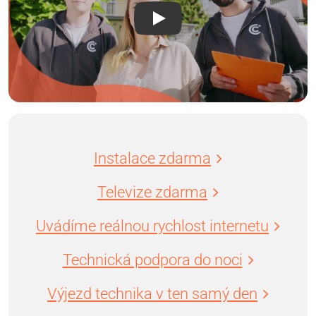
Instalace zdarma
Televize zdarma
Uvádíme reálnou rychlost internetu
Technická podpora do noci
Výjezd technika v ten samý den