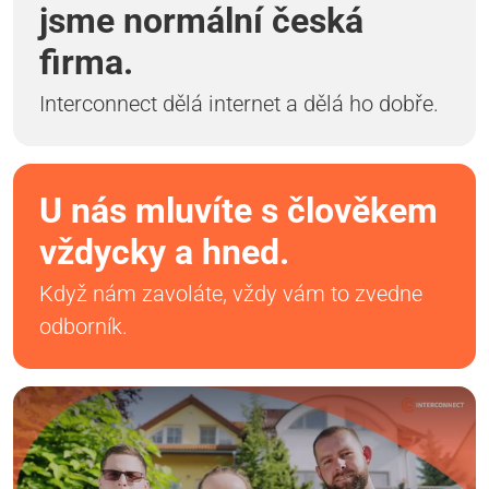
jsme normální česká
firma.
Interconnect dělá internet a dělá ho dobře.
U nás mluvíte s člověkem
vždycky a hned.
Když nám zavoláte, vždy vám to zvedne
odborník.