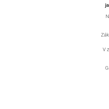
j
N
Zák
V 
G