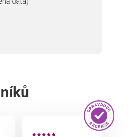
ená data)
zníků