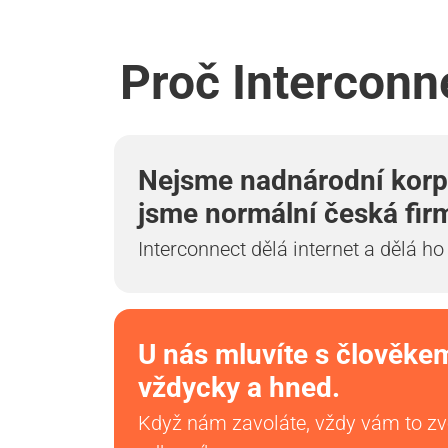
Proč Interconn
Nejsme nadnárodní korp
jsme normální česká fir
Interconnect dělá internet a dělá ho
U nás mluvíte s člověke
vždycky a hned.
Když nám zavoláte, vždy vám to z