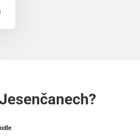
h Jesenčanech?
podle