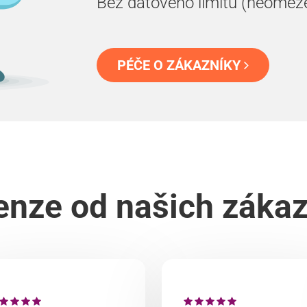
Bez datového limitu (neomez
PÉČE O ZÁKAZNÍKY
nze od našich záka