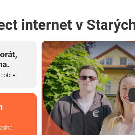
ect internet v Starý
orát,
ma.
 dobře.
m
vedne