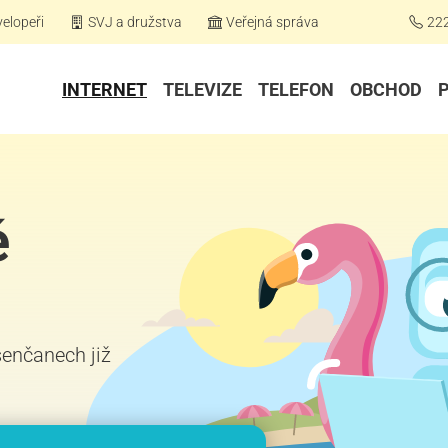
elopeři
SVJ a družstva
Veřejná správa
22
INTERNET
TELEVIZE
TELEFON
OBCHOD
é
senčanech již