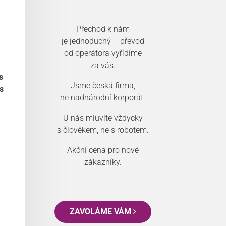
Přechod k nám
je jednoduchý – převod
od operátora vyřídíme
za vás.
s
Jsme česká firma,
s
ne nadnárodní korporát.
U nás mluvíte vždycky
s člověkem, ne s robotem.
Akční cena pro nové
zákazníky.
ZAVOLÁME VÁM