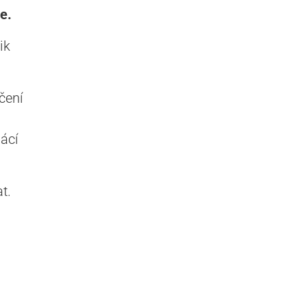
e.
ik
čení
ácí
t.