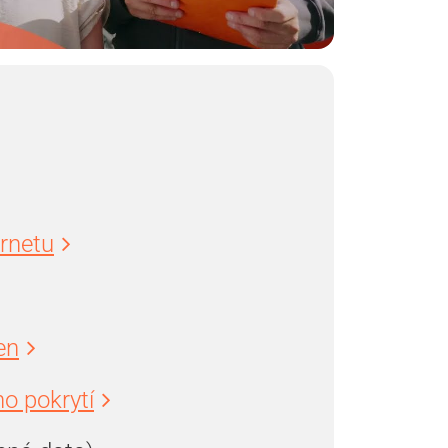
ernetu
en
o pokrytí