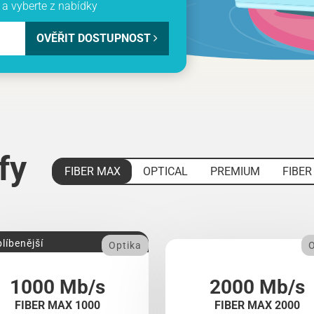
a vyberte z nabídky
OVĚŘIT DOSTUPNOST
ify
FIBER MAX
OPTICAL
PREMIUM
FIBER
líbenější
Optika
O
1000 Mb/s
2000 Mb/s
FIBER MAX 1000
FIBER MAX 2000