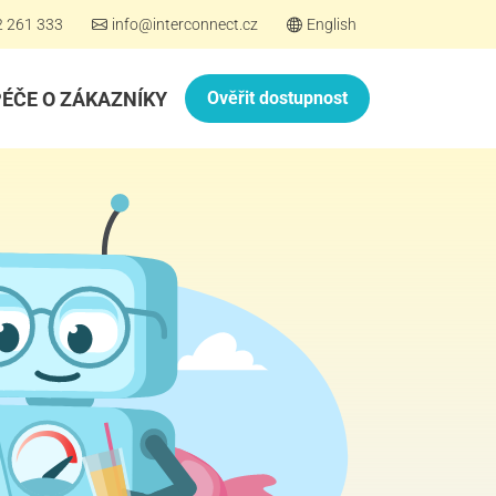
2 261 333
info@interconnect.cz
English
PÉČE O ZÁKAZNÍKY
Ověřit dostupnost