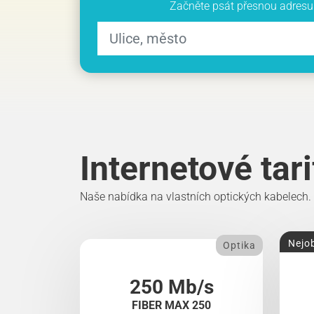
Začněte psát přesnou adresu 
Internetové tar
Naše nabídka na vlastních optických kabelech.
Nejob
Optika
250 Mb/s
FIBER MAX 250