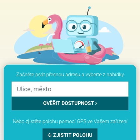
Začněte psát přesnou adresu a vyberte z nabídky
OVĚŘIT DOSTUPNOST
Nebo zjistěte polohu pomocí GPS ve Vašem zařízení
ZJISTIT POLOHU