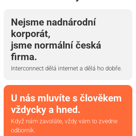
Nejsme nadnárodní
korporát,
jsme normální česká
firma.
Interconnect dělá internet a dělá ho dobře.
U nás mluvíte s člověkem
vždycky a hned.
Když nám zavoláte, vždy vám to zvedne
odborník.